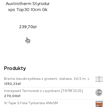
Austrotherm Styrodur
xps Top30 10cm Gk
239,70
zł
Produkty
Brama dwuskrzydłowa z grotami, stalowa, 3x1,5 m, c
1252,23
zł
Honeywell Termostat z czujnikiem [T87RF2025]
270,00
zł
Xl Tape S Folia Tynkarska 4Mx5M