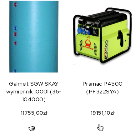
Galmet SGW SKAY
Pramac P4500
wymiennik 1000l (36-
(PF322SYA)
104000)
11755,00
zł
19151,10
zł