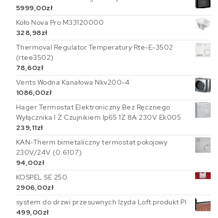
5999,00
zł
Koło Nova Pro M33120000
328,98
zł
Thermoval Regulator Temperatury Rte-E-3502
(rtee3502)
78,60
zł
Vents Wodna Kanałowa Nkv200-4
1086,00
zł
Hager Termostat Elektroniczny Bez Ręcznego
Wyłącznika I Z Czujnikiem Ip65 1Z 8A 230V Ek005
239,11
zł
KAN-Therm bimetaliczny termostat pokojowy
230V/24V (0.6107)
94,00
zł
KOSPEL SE 250
2906,00
zł
system do drzwi przesuwnych Izyda Loft produkt Pl
499,00
zł