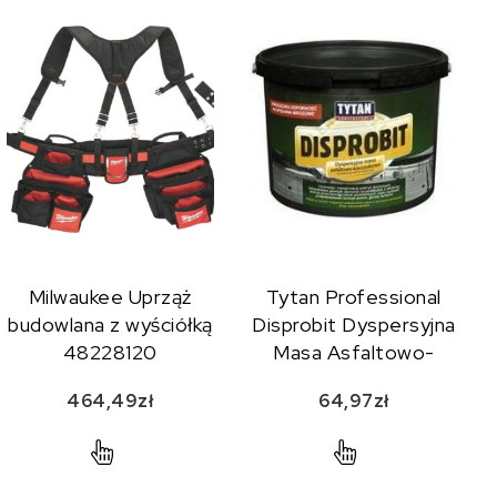
Milwaukee Uprząż
Tytan Professional
budowlana z wyściółką
Disprobit Dyspersyjna
48228120
Masa Asfaltowo-
Kauczukowa Do
464,49
zł
64,97
zł
Konserwacji Dachów I
Hydroizolacji 20Kg