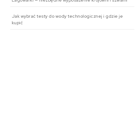
Lagowarki — niezbędne wyposażenie krojowni i szwalni
Jak wybrać testy do wody technologicznej i gdzie je
kupić