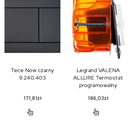
Tece Now czarny
Legrand VALENA
9.240.403
ALLURE Termostat
programowalny
perłowy 755339
171,81
zł
186,03
zł