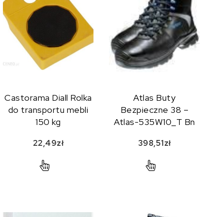
Castorama Diall Rolka
Atlas Buty
do transportu mebli
Bezpieczne 38 –
150 kg
Atlas-535W10_T Bn
22,49
zł
398,51
zł