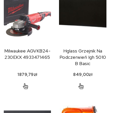
Milwaukee AGVKB24-
Hglass Grzejnik Na
230EKX 4933471465
Podczerwień Igh 5010
B Basic
1879,79
zł
849,00
zł