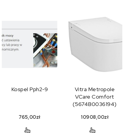
Kospel Pph2-9
Vitra Metropole
VCare Comfort
(5674B0036194)
765,00
zł
10908,00
zł