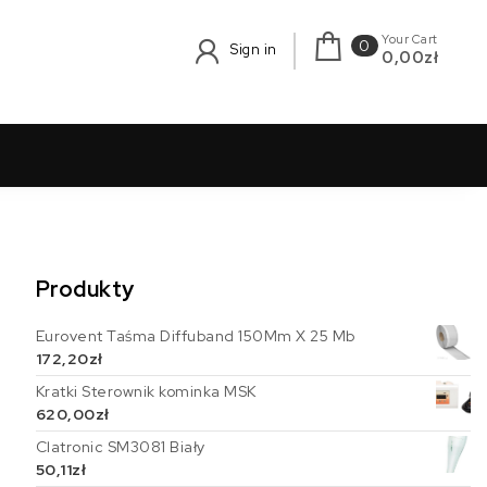
Your Cart
0
Sign in
0,00zł
Produkty
Eurovent Taśma Diffuband 150Mm X 25 Mb
172,20
zł
Kratki Sterownik kominka MSK
620,00
zł
Clatronic SM3081 Biały
50,11
zł