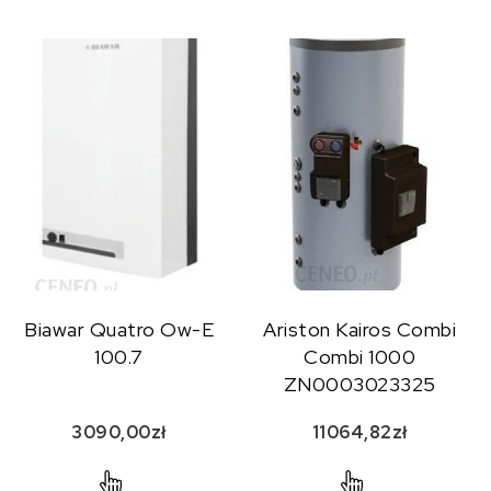
Biawar Quatro Ow-E
Ariston Kairos Combi
100.7
Combi 1000
ZN0003023325
3090,00
zł
11064,82
zł