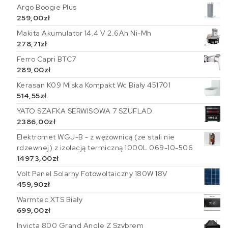
Argo Boogie Plus
259,00
zł
Makita Akumulator 14.4 V 2.6Ah Ni-Mh
278,71
zł
Ferro Capri BTC7
289,00
zł
Kerasan K09 Miska Kompakt Wc Biały 451701
514,55
zł
YATO SZAFKA SERWISOWA 7 SZUFLAD
2386,00
zł
Elektromet WGJ-B - z wężownicą (ze stali nie
rdzewnej) z izolacją termiczną 1000L 069-10-506
14973,00
zł
Volt Panel Solarny Fotowoltaiczny 180W 18V
459,90
zł
Warmtec XTS Biały
699,00
zł
Invicta 800 Grand Angle Z Szybrem