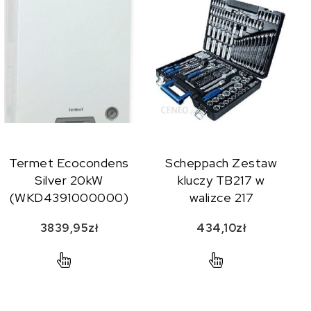
Termet Ecocondens
Scheppach Zestaw
Silver 20kW
kluczy TB217 w
(WKD4391000000)
walizce 217
elementów
3839,95
zł
434,10
zł
SCH5909307900