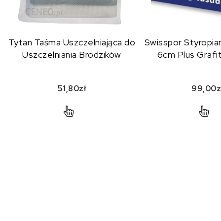
Tytan Taśma Uszczelniająca do
Swisspor Styropia
Uszczelniania Brodzików
6cm Plus Graf
51,80
zł
99,00
z