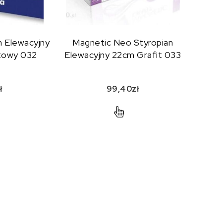
n Elewacyjny
Magnetic Neo Styropian
itowy 032
Elewacyjny 22cm Grafit 033
ł
99,40
zł