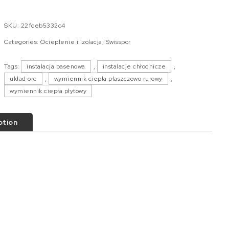
SKU:
22fceb5332c4
Categories:
Ocieplenie i izolacja
,
Swisspor
Tags:
instalacja basenowa
,
instalacje chłodnicze
,
układ orc
,
wymiennik ciepła płaszczowo rurowy
,
wymiennik ciepła płytowy
ption