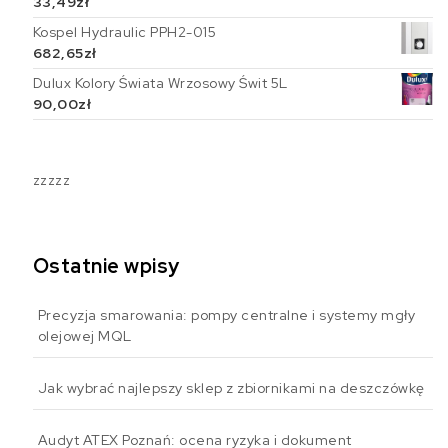
33,49
zł
Kospel Hydraulic PPH2-015
682,65
zł
Dulux Kolory Świata Wrzosowy Świt 5L
90,00
zł
zzzzz
Ostatnie wpisy
Precyzja smarowania: pompy centralne i systemy mgły
olejowej MQL
Jak wybrać najlepszy sklep z zbiornikami na deszczówkę
Audyt ATEX Poznań: ocena ryzyka i dokument