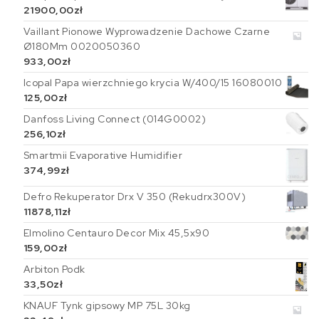
21900,00
zł
Vaillant Pionowe Wyprowadzenie Dachowe Czarne
Ø180Mm 0020050360
933,00
zł
Icopal Papa wierzchniego krycia W/400/15 16080010
125,00
zł
Danfoss Living Connect (014G0002)
256,10
zł
Smartmii Evaporative Humidifier
374,99
zł
Defro Rekuperator Drx V 350 (Rekudrx300V)
11878,11
zł
Elmolino Centauro Decor Mix 45,5x90
159,00
zł
Arbiton Podk
33,50
zł
KNAUF Tynk gipsowy MP 75L 30kg