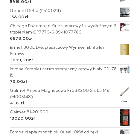
5919,00
zł
Geberit Delta (115100211)
158,00
zł
Chicago Pneumatic Klucz udarowy 1 z wydłużonym 6
trzpieniem CP7776-6 8941077766
6678,00
zł
Ermet 300L Dwupłaszczowy Wymiennik Bojler
Surowy
3699,00
zł
Invena Komplet tertmostatyczny kątowy biały CD-78-
15
73,00
zł
Galmet Anoda Magnezowa Fi 38X200 Śruba M8
(M005148)
41,81
zł
Galmet 81-201600
18020,00
zł
Pompa ciepła monoblok Kaisai 10kW od ręki