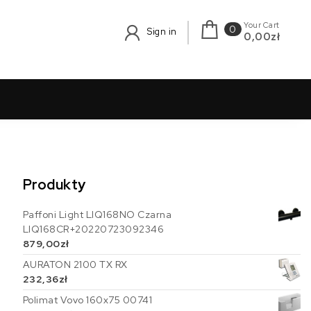
Your Cart
0
Sign in
0,00zł
Produkty
Paffoni Light LIQ168NO Czarna
LIQ168CR+20220723092346
879,00
zł
AURATON 2100 TX RX
232,36
zł
Polimat Vovo 160x75 00741