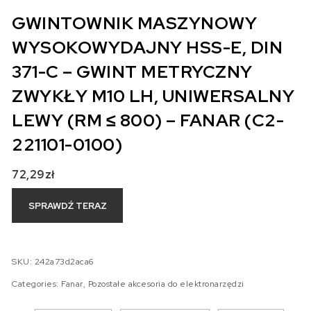
GWINTOWNIK MASZYNOWY
WYSOKOWYDAJNY HSS-E, DIN
371-C – GWINT METRYCZNY
ZWYKŁY M10 LH, UNIWERSALNY
LEWY (RM ≤ 800) – FANAR (C2-
221101-0100)
72,29
zł
SPRAWDŹ TERAZ
SKU:
242a73d2aca6
Categories:
Fanar
,
Pozostałe akcesoria do elektronarzędzi