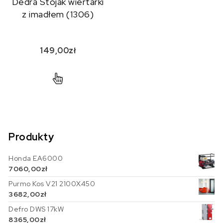
Dedra Stojak wiertarki
z imadłem (1306)
149,00
zł
Produkty
Honda EA6000
7060,00
zł
Purmo Kos V21 2100X450
3682,00
zł
Defro DWS 17kW
8365,00
zł