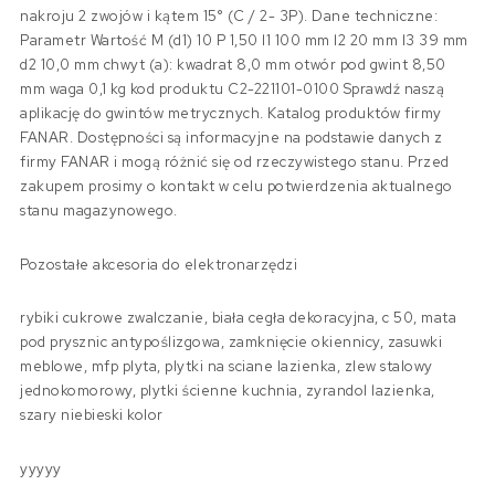
nakroju 2 zwojów i kątem 15° (C / 2- 3P). Dane techniczne:
Parametr Wartość M (d1) 10 P 1,50 l1 100 mm l2 20 mm l3 39 mm
d2 10,0 mm chwyt (a): kwadrat 8,0 mm otwór pod gwint 8,50
mm waga 0,1 kg kod produktu C2-221101-0100 Sprawdź naszą
aplikację do gwintów metrycznych. Katalog produktów firmy
FANAR. Dostępności są informacyjne na podstawie danych z
firmy FANAR i mogą różnić się od rzeczywistego stanu. Przed
zakupem prosimy o kontakt w celu potwierdzenia aktualnego
stanu magazynowego.
Pozostałe akcesoria do elektronarzędzi
rybiki cukrowe zwalczanie, biała cegła dekoracyjna, c 50, mata
pod prysznic antypoślizgowa, zamknięcie okiennicy, zasuwki
meblowe, mfp plyta, plytki na sciane lazienka, zlew stalowy
jednokomorowy, plytki ścienne kuchnia, zyrandol lazienka,
szary niebieski kolor
yyyyy