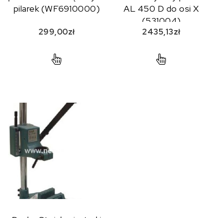
pilarek (WF6910000)
AL 450 D do osi X
(531004)
299,00
zł
2435,13
zł