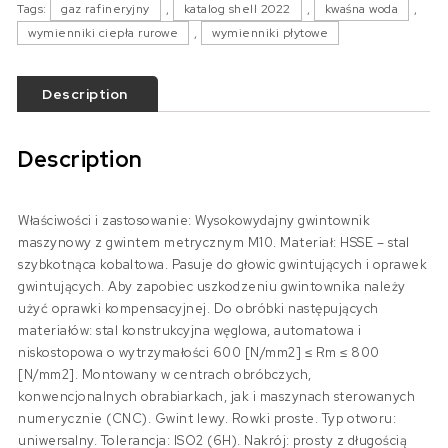
Tags:
gaz rafineryjny
,
katalog shell 2022
,
kwaśna woda
,
wymienniki ciepła rurowe
,
wymienniki płytowe
Description
Description
Właściwości i zastosowanie: Wysokowydajny gwintownik
maszynowy z gwintem metrycznym M10. Materiał: HSSE – stal
szybkotnąca kobaltowa. Pasuje do głowic gwintujących i oprawek
gwintujących. Aby zapobiec uszkodzeniu gwintownika należy
użyć oprawki kompensacyjnej. Do obróbki następujących
materiałów: stal konstrukcyjna węglowa, automatowa i
niskostopowa o wytrzymałości 600 [N/mm2] ≤ Rm ≤ 800
[N/mm2]. Montowany w centrach obróbczych,
konwencjonalnych obrabiarkach, jak i maszynach sterowanych
numerycznie (CNC). Gwint lewy. Rowki proste. Typ otworu:
uniwersalny. Tolerancja: ISO2 (6H). Nakrój: prosty z długością