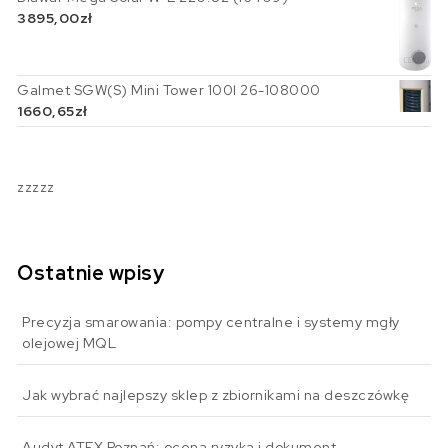
3895,00
zł
Galmet SGW(S) Mini Tower 100l 26-108000
1660,65
zł
zzzzz
Ostatnie wpisy
Precyzja smarowania: pompy centralne i systemy mgły
olejowej MQL
Jak wybrać najlepszy sklep z zbiornikami na deszczówkę
Audyt ATEX Poznań: ocena ryzyka i dokument