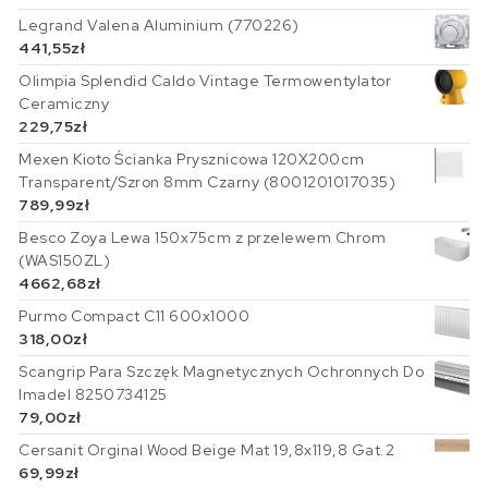
Legrand Valena Aluminium (770226)
441,55
zł
Olimpia Splendid Caldo Vintage Termowentylator
Ceramiczny
229,75
zł
Mexen Kioto Ścianka Prysznicowa 120X200cm
Transparent/Szron 8mm Czarny (8001201017035)
789,99
zł
Besco Zoya Lewa 150x75cm z przelewem Chrom
(WAS150ZL)
4662,68
zł
Purmo Compact C11 600x1000
318,00
zł
Scangrip Para Szczęk Magnetycznych Ochronnych Do
Imadel 8250734125
79,00
zł
Cersanit Orginal Wood Beige Mat 19,8x119,8 Gat.2
69,99
zł