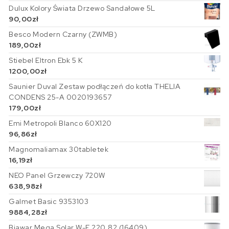
Dulux Kolory Świata Drzewo Sandałowe 5L
90,00
zł
Besco Modern Czarny (ZWMB)
189,00
zł
Stiebel Eltron Ebk 5 K
1200,00
zł
Saunier Duval Zestaw podłączeń do kotła THELIA
CONDENS 25-A 0020193657
179,00
zł
Emi Metropoli Blanco 60X120
96,86
zł
Magnomaliamax 30tabletek
16,19
zł
NEO Panel Grzewczy 720W
638,98
zł
Galmet Basic 9353103
9884,28
zł
Biawar Mega Solar W-E 220.82 (16409)