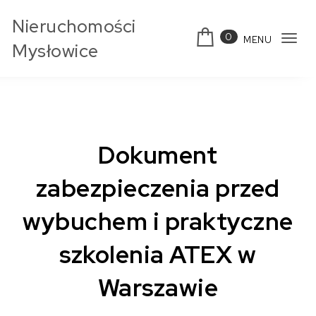
Skip to content
Nieruchomości
0
MENU
Tog
Mysłowice
navi
Dokument
zabezpieczenia przed
wybuchem i praktyczne
szkolenia ATEX w
Warszawie