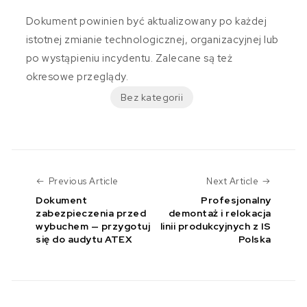
Dokument powinien być aktualizowany po każdej
istotnej zmianie technologicznej, organizacyjnej lub
po wystąpieniu incydentu. Zalecane są też
okresowe przeglądy.
Bez kategorii
Previous Article
Next Art
Previous Article
Next Article
Dokument
Profesjonalny
zabezpieczenia przed
demontaż i relokacja
wybuchem — przygotuj
linii produkcyjnych z IS
się do audytu ATEX
Polska