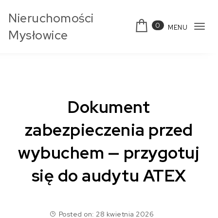
Skip to content
Nieruchomości
0
MENU
Tog
Mysłowice
navi
Dokument
zabezpieczenia przed
wybuchem — przygotuj
się do audytu ATEX
Posted on: 28 kwietnia 2026