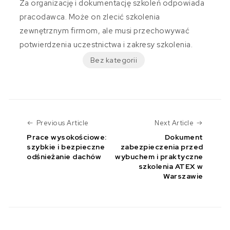
Za organizację i dokumentację szkoleń odpowiada
pracodawca. Może on zlecić szkolenia
zewnętrznym firmom, ale musi przechowywać
potwierdzenia uczestnictwa i zakresy szkolenia.
Bez kategorii
Previous Article
Next Art
Previous Article
Next Article
Prace wysokościowe:
Dokument
szybkie i bezpieczne
zabezpieczenia przed
odśnieżanie dachów
wybuchem i praktyczne
szkolenia ATEX w
Warszawie