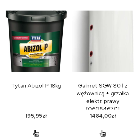
Tytan Abizol P 18kg
Galmet SGW 80 l z
wężownicą + grzałka
elektr. prawy
[06084670]
195,95
zł
1484,00
zł