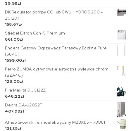
39,98
zł
DK Regulator pompy CO lub CWU HYDROS 200 -
201201
158,67
zł
Stiebel Eltron Con 15 Premium
861,00
zł
Enders Gazowy Ogrzewacz Tarasowy Ecoline Pure
(5640)
1599,00
zł
Ferro ZUMBA cytrynowa elastyczna wylewka chrom
(BZA4C)
128,00
zł
Piła Makita DUC122Z
646,22
zł
Dedra DA-J2052F
407,99
zł
Afriso Siłownik Termoelektryczny M28X1,5 - 78861
131,35
zł