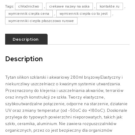
Tags:
chłodnictwo
,
ciekawe nazwy na aska
,
kontakte.ru
,
wymiennik ciepła cena
,
wymiennik ciepła co to jest
,
wymienniki ciepła płaszczowo rurowe
Description
Description
Tytan silikon szklarski i akwariowy 280ml brązowyElastyczny i
niekurczliwy uszczelniacz o kwaśnym systemie utwardzania.
Przeznaczony do klejenia i uszczelniania akwariów, terrariów
oraz innych konstrukcji ze szkła. Tworzy elastyczne,
szybkoutwardzalne połączenie, odporne na starzenie, działanie
UV oraz zmiany temperatur (od -50oC do +180oC). Doskonale
przylega do typowych powierzchni nieporowatych, takich jak:
szkło, ceramika, aluminium. Nie zawiera rozpuszczalników
organicznych, przez co jest bezpieczny dla organizmów