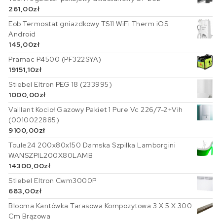
261,00
zł
Eob Termostat gniazdkowy TS11 WiFi Therm iOS
Android
145,00
zł
Pramac P4500 (PF322SYA)
19151,10
zł
Stiebel Eltron PEG 18 (233995)
1000,00
zł
Vaillant Kocioł Gazowy Pakiet 1 Pure Vc 226/7-2+Vih
(0010022885)
9100,00
zł
Toule24 200x80x150 Damska Szpilka Lamborgini
WANSZPIL200X80LAMB
14300,00
zł
Stiebel Eltron Cwm3000P
683,00
zł
Blooma Kantówka Tarasowa Kompozytowa 3 X 5 X 300
Cm Brązowa