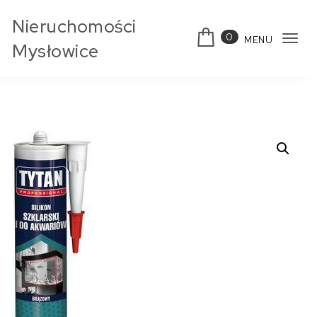
Skip to content
Nieruchomości
0
MENU
Tog
Mysłowice
navi