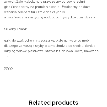
żywych.Zalety:doskonale przyczepny do powierzchni
gładkichodporny na promieniowanie UVodporny na duże
wahania temperatur i zmienne czynniki
atmosferyczneelastycznywodoodpornyszybko-utwardzalny
Silikony i pianki
gałki do szaf, uchwyt na suszarkę, biale uchwyty do mebli,
dlaczego zamarzają szyby w samochodzie od środka, donice
misy ogrodowe plastikowe, szafka łazienkowa 30cm, nawóz do
tui
yyyyy
Related products