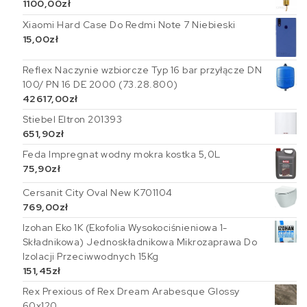
1100,00
zł
Xiaomi Hard Case Do Redmi Note 7 Niebieski
15,00
zł
Reflex Naczynie wzbiorcze Typ 16 bar przyłącze DN
100/ PN 16 DE 2000 (73.28.800)
42617,00
zł
Stiebel Eltron 201393
651,90
zł
Feda Impregnat wodny mokra kostka 5,0L
75,90
zł
Cersanit City Oval New K701104
769,00
zł
Izohan Eko 1K (Ekofolia Wysokociśnieniowa 1-
Składnikowa) Jednoskładnikowa Mikrozaprawa Do
Izolacji Przeciwwodnych 15Kg
151,45
zł
Rex Prexious of Rex Dream Arabesque Glossy
60x120