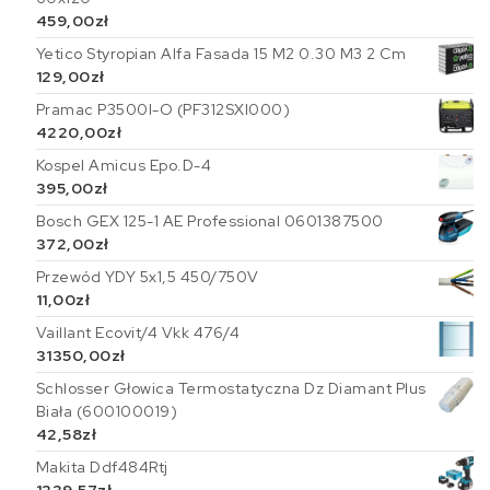
459,00
zł
Yetico Styropian Alfa Fasada 15 M2 0.30 M3 2 Cm
129,00
zł
Pramac P3500I-O (PF312SXI000)
4220,00
zł
Kospel Amicus Epo.D-4
395,00
zł
Bosch GEX 125-1 AE Professional 0601387500
372,00
zł
Przewód YDY 5x1,5 450/750V
11,00
zł
Vaillant Ecovit/4 Vkk 476/4
31350,00
zł
Schlosser Głowica Termostatyczna Dz Diamant Plus
Biała (600100019)
42,58
zł
Makita Ddf484Rtj
1239,57
zł