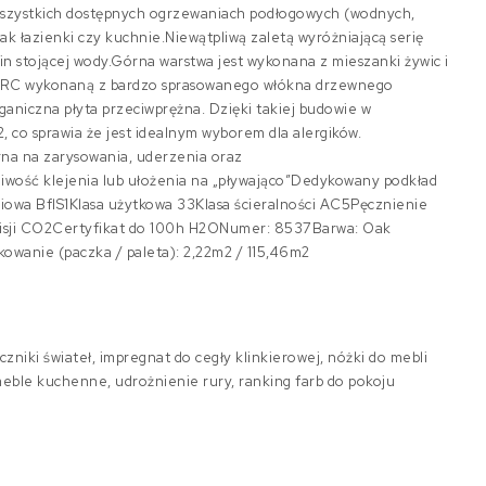
wszystkich dostępnych ogrzewaniach podłogowych (wodnych,
k łazienki czy kuchnie.Niewątpliwą zaletą wyróżniającą serię
in stojącej wody.Górna warstwa jest wykonana z mieszanki żywic i
 ORC wykonaną z bardzo sprasowanego włókna drzewnego
ganiczna płyta przeciwprężna. Dzięki takiej budowie w
, co sprawia że jest idealnym wyborem dla alergików.
rna na zarysowania, uderzenia oraz
ość klejenia lub ułożenia na „pływająco”Dedykowany podkład
iowa BflS1Klasa użytkowa 33Klasa ścieralności AC5Pęcznienie
misji CO2Certyfikat do 100h H2ONumer: 8537Barwa: Oak
owanie (paczka / paleta): 2,22m2 / 115,46m2
czniki świateł, impregnat do cegły klinkierowej, nóżki do mebli
ble kuchenne, udrożnienie rury, ranking farb do pokoju