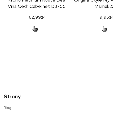
Vins Cedr Cabernet D3755
Msmak2
62,99
zł
9,95
zł
Strony
Blog