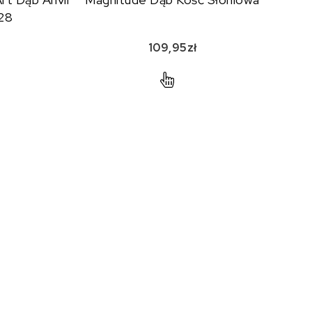
28
109,95
zł