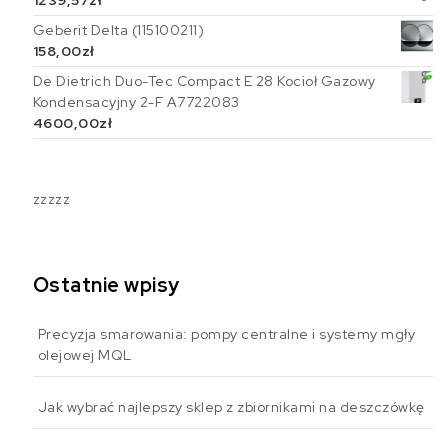
Geberit Delta (115100211)
158,00
zł
De Dietrich Duo-Tec Compact E 28 Kocioł Gazowy
Kondensacyjny 2-F A7722083
4600,00
zł
zzzzz
Ostatnie wpisy
Precyzja smarowania: pompy centralne i systemy mgły
olejowej MQL
Jak wybrać najlepszy sklep z zbiornikami na deszczówkę