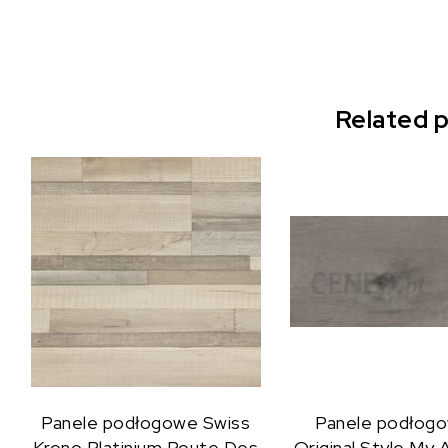
Related 
Panele podłogowe Swiss
Panele podłog
Krono Platinium Route Des
Original Style My 