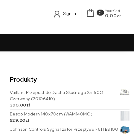
Your Cart
0
Sign in
0,00zł
Produkty
Vaillant Przepust do Dachu Skośnego 25-50O
Czerwony (20106410)
390,00
zł
Besco Modern 140x70cm (WAM140MO)
529,20
zł
Johnson Controls Sygnalizator Przepływu F61TB9100