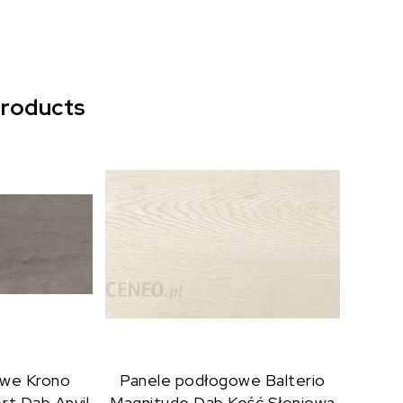
products
owe Krono
Panele podłogowe Balterio
Art Dąb Anvil
Magnitude Dąb Kość Słoniowa