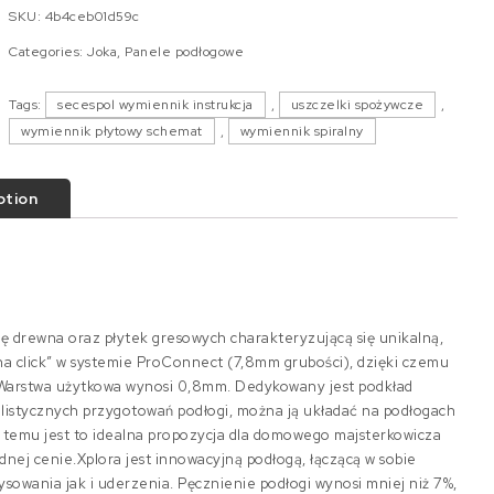
SKU:
4b4ceb01d59c
Categories:
Joka
,
Panele podłogowe
Tags:
secespol wymiennik instrukcja
,
uszczelki spożywcze
,
wymiennik płytowy schemat
,
wymiennik spiralny
ption
ę drewna oraz płytek gresowych charakteryzującą się unikalną,
 „na click” w systemie ProConnect (7,8mm grubości), dzięki czemu
a. Warstwa użytkowa wynosi 0,8mm. Dedykowany jest podkład
listycznych przygotowań podłogi, można ją układać na podłogach
ki temu jest to idealna propozycja dla domowego majsterkowicza
dnej cenie.Xplora jest innowacyjną podłogą, łączącą w sobie
ysowania jak i uderzenia. Pęcznienie podłogi wynosi mniej niż 7%,