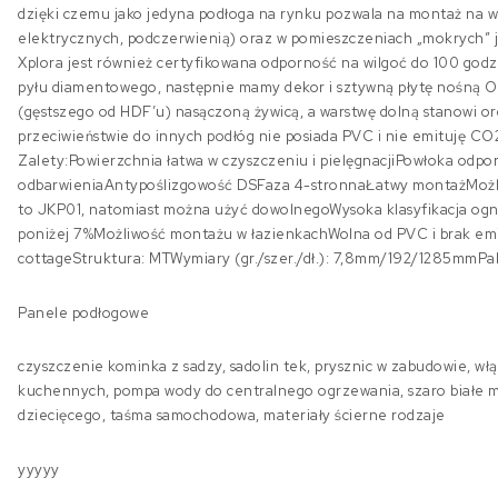
dzięki czemu jako jedyna podłoga na rynku pozwala na montaż na 
elektrycznych, podczerwienią) oraz w pomieszczeniach „mokrych” ja
Xplora jest również certyfikowana odporność na wilgoć do 100 godz
pyłu diamentowego, następnie mamy dekor i sztywną płytę nośną
(gęstszego od HDF’u) nasączoną żywicą, a warstwę dolną stanowi or
przeciwieństwie do innych podłóg nie posiada PVC i nie emituję CO2
Zalety:Powierzchnia łatwa w czyszczeniu i pielęgnacjiPowłoka odpo
odbarwieniaAntypoślizgowość DSFaza 4-stronnaŁatwy montażMożliw
to JKP01, natomiast można użyć dowolnegoWysoka klasyfikacja ogn
poniżej 7%Możliwość montażu w łazienkachWolna od PVC i brak e
cottageStruktura: MTWymiary (gr./szer./dł.): 7,8mm/192/1285mmPak
Panele podłogowe
czyszczenie kominka z sadzy, sadolin tek, prysznic w zabudowie, włą
kuchennych, pompa wody do centralnego ogrzewania, szaro białe me
dziecięcego, taśma samochodowa, materiały ścierne rodzaje
yyyyy