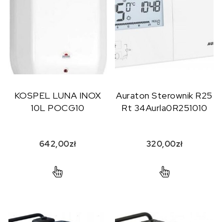
KOSPEL LUNA INOX
Auraton Sterownik R25
10L POCG10
Rt 34Aurla0R251010
642,00
zł
320,00
zł