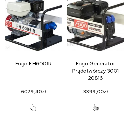
Fogo FH6001R
Fogo Generator
Prądotwórczy 3001
20816
6029,40
zł
3399,00
zł