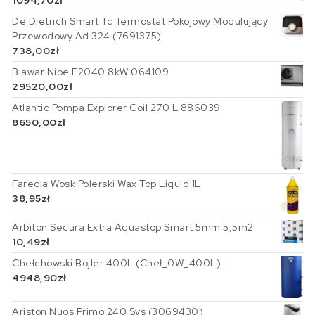
1094,70
zł
De Dietrich Smart Tc Termostat Pokojowy Modulujący
Przewodowy Ad 324 (7691375)
738,00
zł
Biawar Nibe F2040 8kW 064109
29520,00
zł
Atlantic Pompa Explorer Coil 270 L 886039
8650,00
zł
Farecla Wosk Polerski Wax Top Liquid 1L
38,95
zł
Arbiton Secura Extra Aquastop Smart 5mm 5,5m2
10,49
zł
Chełchowski Bojler 400L (Cheł_0W_400L)
4948,90
zł
Ariston Nuos Primo 240 Sys (3069430)