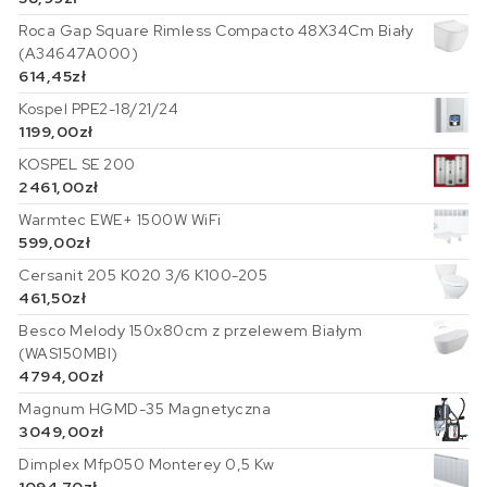
Roca Gap Square Rimless Compacto 48X34Cm Biały
(A34647A000)
614,45
zł
Kospel PPE2-18/21/24
1199,00
zł
KOSPEL SE 200
2461,00
zł
Warmtec EWE+ 1500W WiFi
599,00
zł
Cersanit 205 K020 3/6 K100-205
461,50
zł
Besco Melody 150x80cm z przelewem Białym
(WAS150MBI)
4794,00
zł
Magnum HGMD-35 Magnetyczna
3049,00
zł
Dimplex Mfp050 Monterey 0,5 Kw