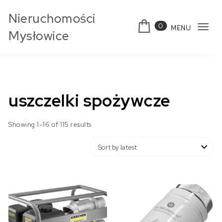
Skip to content
Nieruchomości
0
MENU
Tog
Mysłowice
navi
uszczelki spożywcze
Showing 1–16 of 115 results