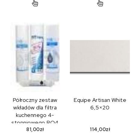
Półroczny zestaw
Equipe Artisan White
wkładów dla filtra
6,5×20
kuchennego 4-
stopniowego RO4
81,00
zł
114,00
zł
FITaqua