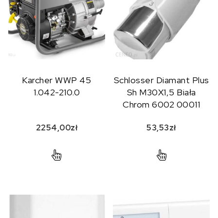
Karcher WWP 45
Schlosser Diamant Plus
1.042-210.0
Sh M30X1,5 Biała
Chrom 6002 00011
2254,00
zł
53,53
zł