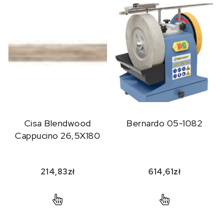
Cisa Blendwood
Bernardo 05-1082
Cappucino 26,5X180
214,83
zł
614,61
zł