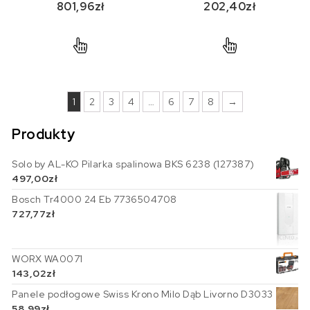
801,96
zł
202,40
zł
1
2
3
4
…
6
7
8
→
Produkty
Solo by AL-KO Pilarka spalinowa BKS 6238 (127387)
497,00
zł
Bosch Tr4000 24 Eb 7736504708
727,77
zł
WORX WA0071
143,02
zł
Panele podłogowe Swiss Krono Milo Dąb Livorno D3033
58,99
zł