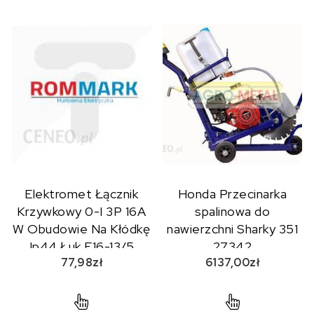
Elektromet Łącznik
Honda Przecinarka
Krzywkowy 0-I 3P 16A
spalinowa do
W Obudowie Na Kłódkę
nawierzchni Sharky 351
Ip44 Łuk E16-13/5
27342
77,98
zł
6137,00
zł
951614