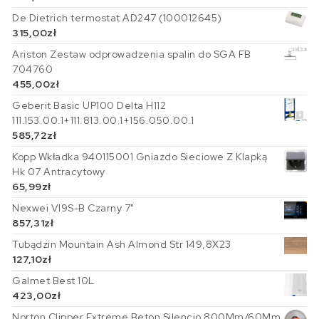
De Dietrich termostat AD247 (100012645)
315,00
zł
Ariston Zestaw odprowadzenia spalin do SGA FB
704760
455,00
zł
Geberit Basic UP100 Delta H112
111.153.00.1+111.813.00.1+156.050.00.1
585,72
zł
Kopp Wkładka 940115001 Gniazdo Sieciowe Z Klapką
Hk 07 Antracytowy
65,99
zł
Nexwei VI9S-B Czarny 7"
857,31
zł
Tubądzin Mountain Ash Almond Str 149,8X23
127,10
zł
Galmet Best 10L
423,00
zł
Norton Clipper Extreme Beton Silencio 800Mm/60Mm