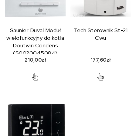
Saunier Duval Moduł
Tech Sterownik St-21
wielofunkcyjny do kotła
Cwu
Doutwin Condens
(S0020045084)
210,00
zł
177,60
zł