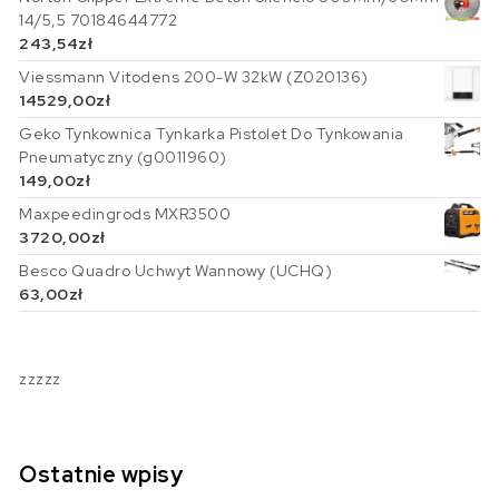
14/5,5 70184644772
243,54
zł
Viessmann Vitodens 200-W 32kW (Z020136)
14529,00
zł
Geko Tynkownica Tynkarka Pistolet Do Tynkowania
Pneumatyczny (g0011960)
149,00
zł
Maxpeedingrods MXR3500
3720,00
zł
Besco Quadro Uchwyt Wannowy (UCHQ)
63,00
zł
zzzzz
Ostatnie wpisy