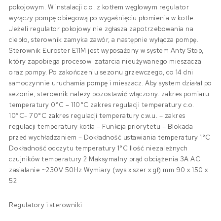
pokojowym. W instalacji c.o. z kotłem węglowym regulator
wyłączy pompę obiegową po wygaśnięciu płomienia w kotle.
Jeżeli regulator pokojowy nie zgłasza zapotrzebowania na
ciepło, sterownik zamyka zawór, a następnie wyłącza pompę.
Sterownik Euroster E11M jest wyposażony w system Anty Stop,
który zapobiega procesowi zatarcia nieużywanego mieszacza
oraz pompy. Po zakończeniu sezonu grzewczego, co 14 dni
samoczynnie uruchamia pompę i mieszacz. Aby system działał po
sezonie, sterownik należy pozostawić włączony. zakres pomiaru
temperatury 0°C – 110°C zakres regulacji temperatury c.o.
10°C- 70°C zakres regulacji temperatury c.w.u. – zakres
regulacji temperatury kotła – Funkcja priorytetu – Blokada
przed wychładzaniem – Dokładność ustawiania temperatury 1°C
Dokładność odczytu temperatury 1°C Ilość niezależnych
czujników temperatury 2 Maksymalny prąd obciążenia 3A AC
zasialanie ~230V 50Hz Wymiary (wys x szer x gł) mm 90 x 150 x
52
Regulatory i sterowniki