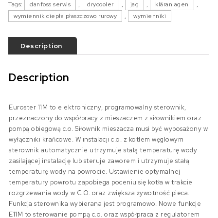
Tags:
danfoss serwis
,
drycooler
,
jag
,
kläranlagen
,
wymiennik ciepła płaszczowo rurowy
,
wymienniki
Description
Description
Euroster 11M to elektroniczny, programowalny sterownik,
przeznaczony do współpracy z mieszaczem z siłownikiem oraz
pompą obiegową c.o. Siłownik mieszacza musi być wyposażony w
wyłączniki krańcowe. W instalacji c.o. z kotłem węglowym
sterownik automatycznie utrzymuje stałą temperaturę wody
zasilającej instalację lub steruje zaworem i utrzymuje stałą
temperaturę wody na powrocie. Ustawienie optymalnej
temperatury powrotu zapobiega poceniu się kotła w trakcie
rozgrzewania wody w C.O. oraz zwiększa żywotność pieca.
Funkcja sterownika wybierana jest programowo. Nowe funkcje
E11M to sterowanie pompą c.o. oraz współpraca z regulatorem