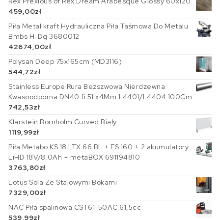
Rex Prexious of Rex Dream Arabesque Glossy 60x120
459,00
zł
Piła Metallkraft Hydrauliczna Piła Taśmowa Do Metalu
Bmbs H-Dg 3680012
42674,00
zł
Polysan Deep 75x165cm (MD3116)
544,72
zł
Stainless Europe Rura Bezszwowa Nierdzewna
Kwasoodporna DN40 fi 51 x4Mm 1.4401/1.4404 100Cm
742,53
zł
Klarstein Bornholm Curved Biały
1119,99
zł
Piła Metabo KS 18 LTX 66 BL + FS 160 + 2 akumulatory
LiHD 18V/8.0Ah + metaBOX 691194810
3763,80
zł
Lotus Sola Ze Stalowymi Bokami
7329,00
zł
NAC Piła spalinowa CST61-50AC 61,5cc
539,99
zł