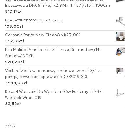
Bezszwowa DN65 fi 76,1 x2,9Mm 1.4571/316Ti 100Cm
810,17
zł
KFA Sofit chrom 5110-810-00
193,00
zł
Cersanit Parva New CleanOn K27-061
392,96
zł
Piła Makita Przecinarka Z Tarczą Diamentową Na
Sucho 4100Kb
520,20
zł
Vaillant Zestaw pompowy z mieszaczem R 3/4 z
pompą o wysokiej sprawności 0020191813
2999,00
zł
Kospel Wieszaki Do Wymienników Poziomych 2Szt.
Wieszak.Wmd-019
83,52
zł
zzzzz