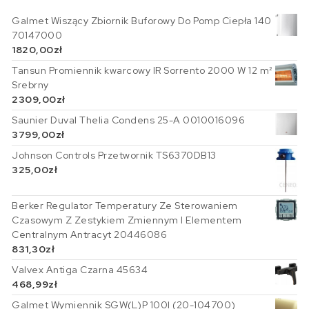
Galmet Wiszący Zbiornik Buforowy Do Pomp Ciepła 140
70147000
1820,00
zł
Tansun Promiennik kwarcowy IR Sorrento 2000 W 12 m²
Srebrny
2309,00
zł
Saunier Duval Thelia Condens 25-A 0010016096
3799,00
zł
Johnson Controls Przetwornik TS6370DB13
325,00
zł
Berker Regulator Temperatury Ze Sterowaniem
Czasowym Z Zestykiem Zmiennym I Elementem
Centralnym Antracyt 20446086
831,30
zł
Valvex Antiga Czarna 45634
468,99
zł
Galmet Wymiennik SGW(L)P 100l (20-104700)