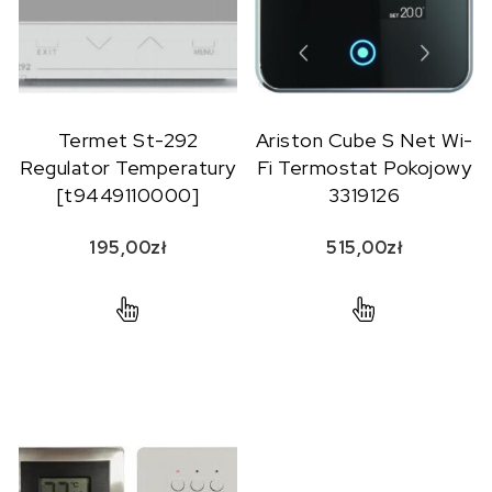
Termet St-292
Ariston Cube S Net Wi-
Regulator Temperatury
Fi Termostat Pokojowy
[t9449110000]
3319126
195,00
zł
515,00
zł