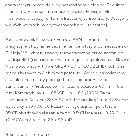
charakteryzującego się dużą bezwładnością cieplną. Regulator
temperatury pozwala na znaczne oszczędności, dzięki
możliwości precyzyjnej kontroli zadanej temperatury. Dostępny
w dwóch wersjach kolorystycznych: białej lub czarnej.
Podstawowe właściwości: • Funkcja PWM – gwarantuje
precyzyjne utrzymanie zadanej temperatury w pomieszczeniu•
Funkcja VP – chroni zawory termostatyczne przed zastaniem•
Funkcja NSB (redukcja nocna jako regulator podrzędny – Slave)•
Możliwość pracy w trybie GRZANIE / CHŁODZENIE• Ochrona
przed zbyt wysoką / niską temperaturą• Wejście na dodatkowy
czujnik temperatury podłogi• Funkcja ochrony przed
zamarzaniem• Grubość po montażu w puszce ø 60 mm -16,5
mm• Kompatybilny z KL08NSB lub KL06 (230 V)Dane
techniczne:Zasilanie 230V AC 50 HzMax obciążenie 3 ASygnał
wyjściowy 230V AC 50 HzZakres regulacji temperatury 5 –
35ºCDokładność wskazania temp. 0.5ºCHistereza ±0.25ºC lub
±0.5ºCWymiary [mm] 86 x 86 x 42
Regulatory i sterowniki