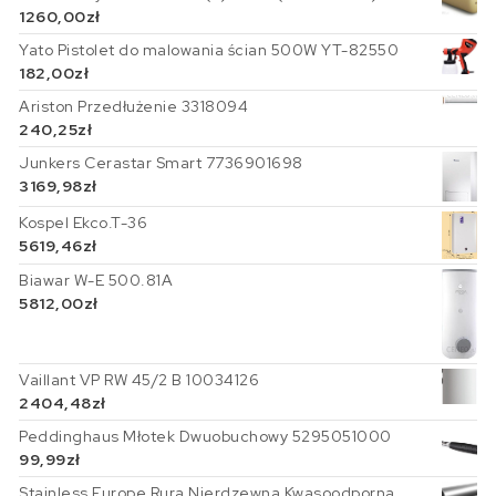
1260,00
zł
Yato Pistolet do malowania ścian 500W YT-82550
182,00
zł
Ariston Przedłużenie 3318094
240,25
zł
Junkers Cerastar Smart 7736901698
3169,98
zł
Kospel Ekco.T-36
5619,46
zł
Biawar W-E 500.81A
5812,00
zł
Vaillant VP RW 45/2 B 10034126
2404,48
zł
Peddinghaus Młotek Dwuobuchowy 5295051000
99,99
zł
Stainless Europe Rura Nierdzewna Kwasoodporna