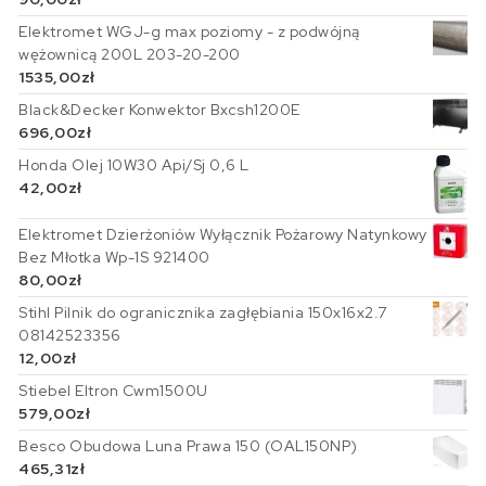
Elektromet WGJ-g max poziomy - z podwójną
wężownicą 200L 203-20-200
1535,00
zł
Black&Decker Konwektor Bxcsh1200E
696,00
zł
Honda Olej 10W30 Api/Sj 0,6 L
42,00
zł
Elektromet Dzierżoniów Wyłącznik Pożarowy Natynkowy
Bez Młotka Wp-1S 921400
80,00
zł
Stihl Pilnik do ogranicznika zagłębiania 150x16x2.7
08142523356
12,00
zł
Stiebel Eltron Cwm1500U
579,00
zł
Besco Obudowa Luna Prawa 150 (OAL150NP)
465,31
zł