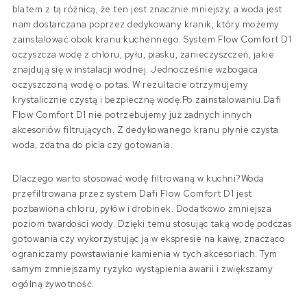
blatem z tą różnicą, że ten jest znacznie mniejszy, a woda jest
nam dostarczana poprzez dedykowany kranik, który możemy
zainstalować obok kranu kuchennego. System Flow Comfort D1
oczyszcza wodę z chloru, pyłu, piasku, zanieczyszczeń, jakie
znajdują się w instalacji wodnej. Jednocześnie wzbogaca
oczyszczoną wodę o potas. W rezultacie otrzymujemy
krystalicznie czystą i bezpieczną wodę.Po zainstalowaniu Dafi
Flow Comfort D1 nie potrzebujemy już żadnych innych
akcesoriów filtrujących. Z dedykowanego kranu płynie czysta
woda, zdatna do picia czy gotowania.
Dlaczego warto stosować wodę filtrowaną w kuchni?Woda
przefiltrowana przez system Dafi Flow Comfort D1 jest
pozbawiona chloru, pyłów i drobinek. Dodatkowo zmniejsza
poziom twardości wody. Dzięki temu stosując taką wodę podczas
gotowania czy wykorzystując ją w ekspresie na kawę, znacząco
ograniczamy powstawianie kamienia w tych akcesoriach. Tym
samym zmniejszamy ryzyko wystąpienia awarii i zwiększamy
ogólną żywotność.