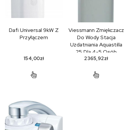
Dafi Universal 9kW Z
Viessmann Zmiękczacz
Przyłączem
Do Wody Stacja
Uzdatniania Aquastilla
25 Dla 4-5 Osób
154,00
zł
2365,92
zł
(7691892)