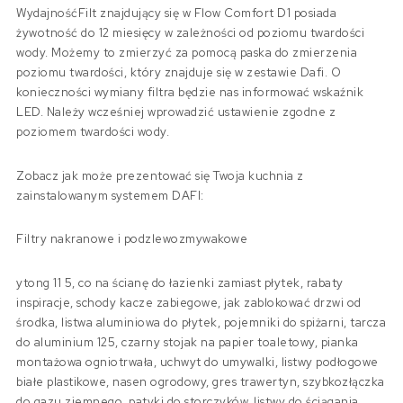
WydajnośćFilt znajdujący się w Flow Comfort D1 posiada
żywotność do 12 miesięcy w zależności od poziomu twardości
wody. Możemy to zmierzyć za pomocą paska do zmierzenia
poziomu twardości, który znajduje się w zestawie Dafi. O
konieczności wymiany filtra będzie nas informować wskaźnik
LED. Należy wcześniej wprowadzić ustawienie zgodne z
poziomem twardości wody.
Zobacz jak może prezentować się Twoja kuchnia z
zainstalowanym systemem DAFI:
Filtry nakranowe i podzlewozmywakowe
ytong 11 5, co na ścianę do łazienki zamiast płytek, rabaty
inspiracje, schody kacze zabiegowe, jak zablokować drzwi od
środka, listwa aluminiowa do płytek, pojemniki do spiżarni, tarcza
do aluminium 125, czarny stojak na papier toaletowy, pianka
montażowa ogniotrwała, uchwyt do umywalki, listwy podłogowe
białe plastikowe, nasen ogrodowy, gres trawertyn, szybkozłączka
do gazu ziemnego, patyki do storczyków, listwy do ściągania