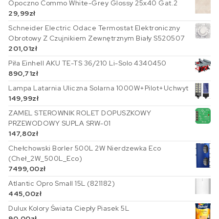
Opoczno Commo White-Grey Glossy 25x40 Gat.2
29,99
zł
Schneider Electric Odace Termostat Elektroniczny
Obrotowy Z Czujnikiem Zewnętrznym Biały S520507
201,01
zł
Piła Einhell AKU TE-TS 36/210 Li-Solo 4340450
890,71
zł
Lampa Latarnia Uliczna Solarna 1000W+Pilot+Uchwyt
149,99
zł
ZAMEL STEROWNIK ROLET DOPUSZKOWY
PRZEWODOWY SUPLA SRW-01
147,80
zł
Chełchowski Borler 500L 2W Nierdzewka Eco
(Cheł_2W_500L_Eco)
7499,00
zł
Atlantic Opro Small 15L (821182)
445,00
zł
Dulux Kolory Świata Ciepły Piasek 5L
90,00
zł