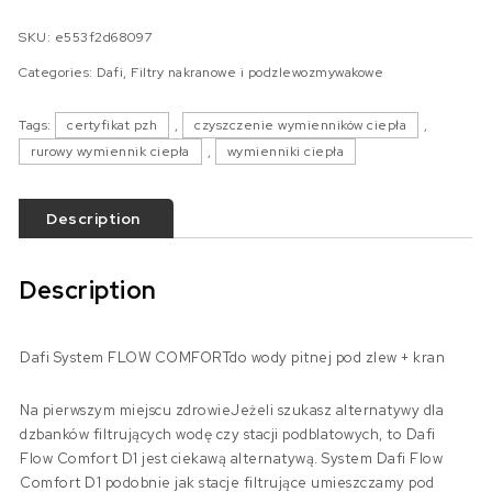
SKU:
e553f2d68097
Categories:
Dafi
,
Filtry nakranowe i podzlewozmywakowe
Tags:
certyfikat pzh
,
czyszczenie wymienników ciepła
,
rurowy wymiennik ciepła
,
wymienniki ciepła
Description
Description
Dafi System FLOW COMFORTdo wody pitnej pod zlew + kran
Na pierwszym miejscu zdrowieJeżeli szukasz alternatywy dla
dzbanków filtrujących wodę czy stacji podblatowych, to Dafi
Flow Comfort D1 jest ciekawą alternatywą. System Dafi Flow
Comfort D1 podobnie jak stacje filtrujące umieszczamy pod