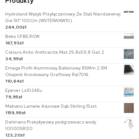
Produkty
Hydroland Wężyk Przyłączeniowy Ze Stali Nierdzewnej
Gw 1X1" 100Cm (WSTERANW10)
264,00
zł
Beko CFB5310W
167,93
zł
Colours Antic Anthracite Mat 29,8x59,8 Gat.2
34,99
zł
Emaga Profil Aluminiowy Balkonowy 85Mm 2,5M
Okapnik Anodowany Grafitowy Ral7016
110,64
zł
Epever Ls1024Eu
79,95
zł
Mebano Lamele Ażurowe Dąb Stirling 15szt.
1159,99
zł
Delimano Przepływowy podgrzewacz wody
1000058120
123,20
zł