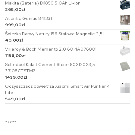
Makita (Bateria) Bl1850 5.0Ah Li-Ion
268,00
zł
Atlantic Genius 841331
999,00
zł
Śnieżka Barwy Natury 156 Stalowe Magnolie 2,5L
40,00
zł
Villeroy & Boch Memento 2.0 60 4A076001
1196,00
zł
Schedpol Kalait Cement Stone 80X120X3,5
33108CTSTM2
1439,00
zł
Oczyszczacz powietrza Xiaomi Smart Air Purifier 4
Lite
549,00
zł
zzzzz