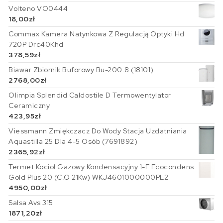
Volteno VO0444
18,00
zł
Commax Kamera Natynkowa Z Regulacją Optyki Hd
720P Drc40Khd
378,59
zł
Biawar Zbiornik Buforowy Bu-200.8 (18101)
2768,00
zł
Olimpia Splendid Caldostile D Termowentylator
Ceramiczny
423,95
zł
Viessmann Zmiękczacz Do Wody Stacja Uzdatniania
Aquastilla 25 Dla 4-5 Osób (7691892)
2365,92
zł
Termet Kocioł Gazowy Kondensacyjny 1-F Ecocondens
Gold Plus 20 (C.O 21Kw) WKJ4601000000PL2
4950,00
zł
Salsa Avs 315
1871,20
zł