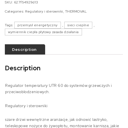
SKU:
627f54929d13
Categories:
Regulatory i sterowniki
,
THERMOVAL
Tags:
przemysł energetyczny
,
sieci cieplne
,
wymiennik ciepła płytowy zasada działania
Description
Description
Regulator temperatury UTR 60 do systemów grzewczych i
przeciwoblodzeniowych.
Regulatory i sterowniki
szare drzwi wewnętrzne aranżacje, jak odnowić lastryko,
teleskopowe nożyce do żywopłotu, montowanie karnisza, jakie