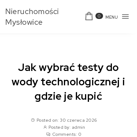
Skip to content
Nieruchomości
0
MENU
Tog
Mysłowice
navi
Jak wybrać testy do
wody technologicznej i
gdzie je kupić
Posted on: 30 czerwca 2026
Posted by:
admin
Comments:
0