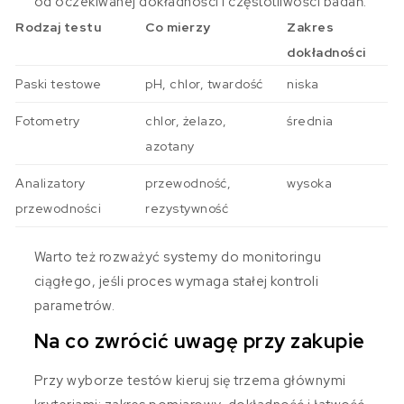
od oczekiwanej dokładności i częstotliwości badań.
Rodzaj testu
Co mierzy
Zakres
dokładności
Paski testowe
pH, chlor, twardość
niska
Fotometry
chlor, żelazo,
średnia
azotany
Analizatory
przewodność,
wysoka
przewodności
rezystywność
Warto też rozważyć systemy do monitoringu
ciągłego, jeśli proces wymaga stałej kontroli
parametrów.
Na co zwrócić uwagę przy zakupie
Przy wyborze testów kieruj się trzema głównymi