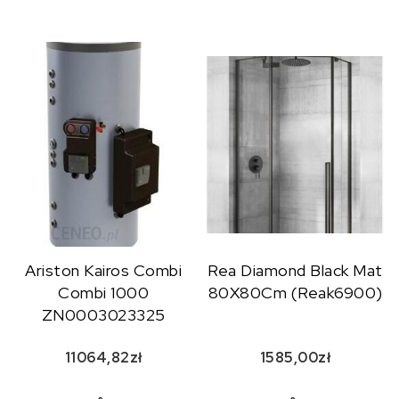
Ariston Kairos Combi
Rea Diamond Black Mat
Combi 1000
80X80Cm (Reak6900)
ZN0003023325
11064,82
zł
1585,00
zł