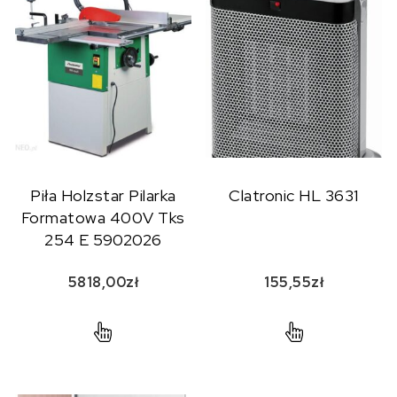
Piła Holzstar Pilarka
Clatronic HL 3631
Formatowa 400V Tks
254 E 5902026
5818,00
zł
155,55
zł