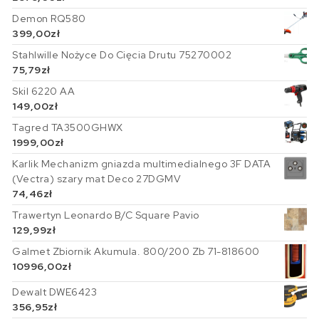
Demon RQ580
399,00
zł
Stahlwille Nożyce Do Cięcia Drutu 75270002
75,79
zł
Skil 6220 AA
149,00
zł
Tagred TA3500GHWX
1999,00
zł
Karlik Mechanizm gniazda multimedialnego 3F DATA
(Vectra) szary mat Deco 27DGMV
74,46
zł
Trawertyn Leonardo B/C Square Pavio
129,99
zł
Galmet Zbiornik Akumula. 800/200 Zb 71-818600
10996,00
zł
Dewalt DWE6423
356,95
zł