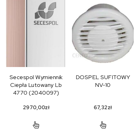
Secespol Wymiennik
DOSPEL SUFITOWY
Ciepła Lutowany Lb
NV-10
4770 (2040097)
2970,00
zł
67,32
zł