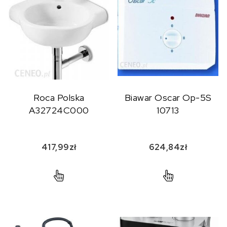
Roca Polska
Biawar Oscar Op-5S
A32724C000
10713
417,99
zł
624,84
zł