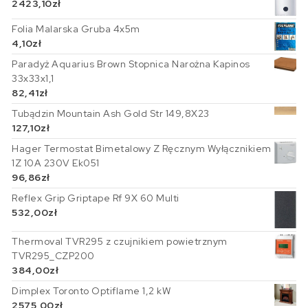
2423,10
zł
Folia Malarska Gruba 4x5m
4,10
zł
Paradyż Aquarius Brown Stopnica Narożna Kapinos
33x33x1,1
82,41
zł
Tubądzin Mountain Ash Gold Str 149,8X23
127,10
zł
Hager Termostat Bimetalowy Z Ręcznym Wyłącznikiem
1Z 10A 230V Ek051
96,86
zł
Reflex Grip Griptape Rf 9X 60 Multi
532,00
zł
Thermoval TVR295 z czujnikiem powietrznym
TVR295_CZP200
384,00
zł
Dimplex Toronto Optiflame 1,2 kW
2575,00
zł