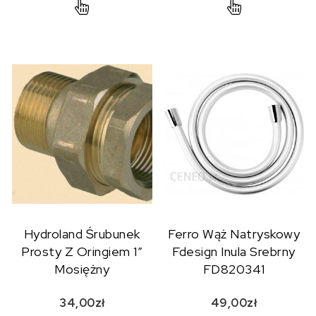
Hydroland Śrubunek
Ferro Wąż Natryskowy
Prosty Z Oringiem 1″
Fdesign Inula Srebrny
Mosiężny
FD820341
34,00
zł
49,00
zł