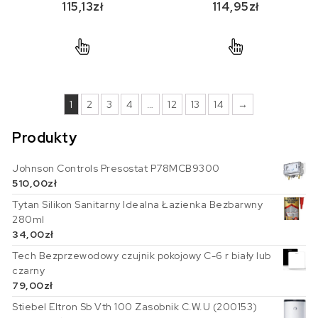
115,13
zł
114,95
zł
1
2
3
4
…
12
13
14
→
Produkty
Johnson Controls Presostat P78MCB9300
510,00
zł
Tytan Silikon Sanitarny Idealna Łazienka Bezbarwny
280ml
34,00
zł
Tech Bezprzewodowy czujnik pokojowy C-6 r biały lub
czarny
79,00
zł
Stiebel Eltron Sb Vth 100 Zasobnik C.W.U (200153)