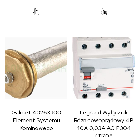
Galmet 40263300
Legrand Wyłącznik
Element Systemu
Różnicowoprądowy 4P
Kominowego
40A 0,03A AC P304
411708