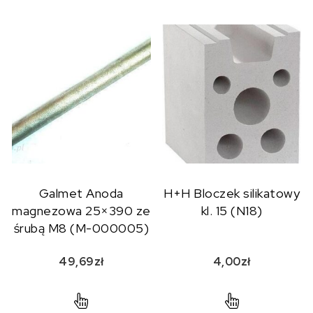
Galmet Anoda
H+H Bloczek silikatowy
magnezowa 25×390 ze
kl. 15 (N18)
śrubą M8 (M-000005)
49,69
zł
4,00
zł