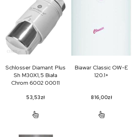
Schlosser Diamant Plus
Biawar Classic OW-E
Sh M30X1,5 Biała
120.1+
Chrom 6002 00011
53,53
zł
816,00
zł