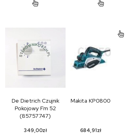
De Dietrich Czujnik
Makita KP0800
Pokojowy Fm 52
(85757747)
349,00
zł
684,91
zł