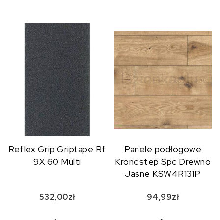
Reflex Grip Griptape Rf
Panele podłogowe
9X 60 Multi
Kronostep Spc Drewno
Jasne KSW4R131P
532,00
zł
94,99
zł