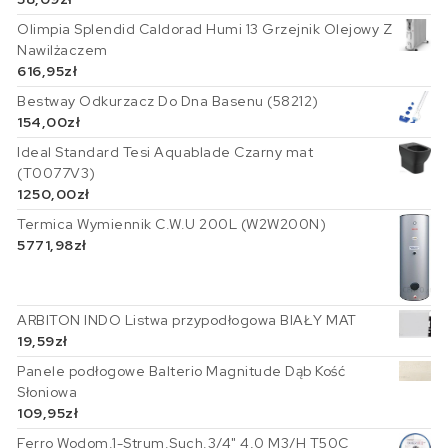
Olimpia Splendid Caldorad Humi 13 Grzejnik Olejowy Z
Nawilżaczem
616,95
zł
Bestway Odkurzacz Do Dna Basenu (58212)
154,00
zł
Ideal Standard Tesi Aquablade Czarny mat
(T0077V3)
1250,00
zł
Termica Wymiennik C.W.U 200L (W2W200N)
5771,98
zł
ARBITON INDO Listwa przypodłogowa BIAŁY MAT
19,59
zł
Panele podłogowe Balterio Magnitude Dąb Kość
Słoniowa
109,95
zł
Ferro Wodom.1-Strum.Such.3/4" 4,0 M3/H T50C