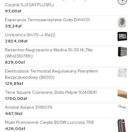
Czujnik SJ20AFPLUSPLI
97,00
zł
Esperanza Termowentylator Gobi EHH001
39,24
zł
Unitronics Sm70-J-Ra22
2824,08
zł
Reventon Nagrzewnica Wodna S1-3S 14,7Kw
(Whs13S1789)
829,00
zł
Elektrobock Termostat Regulowany Pokrętłem
Bezprzewodowy (Bt010)
129,89
zł
Tece Square Czerwone Złoto Połysk 9240841
1700,00
zł
Ariston Kolano 3318076
467,16
zł
Moel Promiennik Ciepła 800W Lucciola 798
426,00
zł