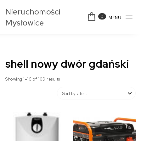
Skip to content
Nieruchomości
0
MENU
Tog
Mysłowice
navi
shell nowy dwór gdański
Showing 1–16 of 109 results