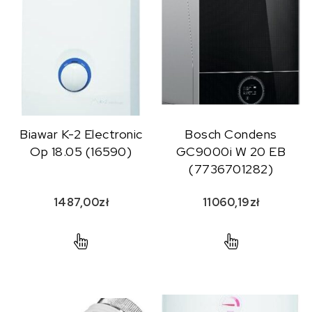
Biawar K-2 Electronic
Bosch Condens
Op 18.05 (16590)
GC9000i W 20 EB
(7736701282)
1487,00
zł
11060,19
zł