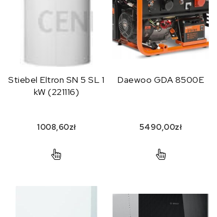
Stiebel Eltron SN 5 SL 1
Daewoo GDA 8500E
kW (221116)
1008,60
zł
5490,00
zł