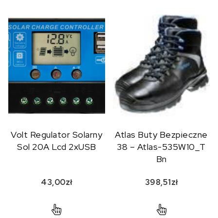
Volt Regulator Solarny
Atlas Buty Bezpieczne
Sol 20A Lcd 2xUSB
38 – Atlas-535W10_T
Bn
43,00
zł
398,51
zł