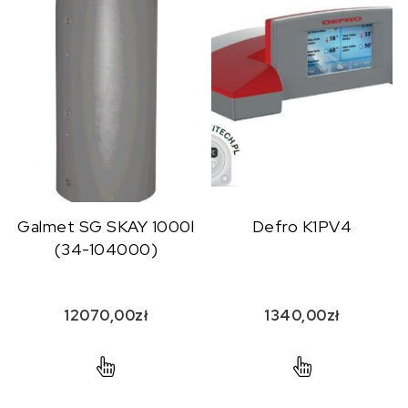
Galmet SG SKAY 1000l
Defro K1PV4
(34-104000)
12070,00
zł
1340,00
zł