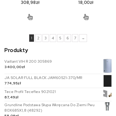
308,98
zł
18,00
zł
1600W KD577
1
2
3
4
5
6
7
→
Produkty
Vaillant VIH R 200 305869
3400,00
zł
JA SOLAR FULL BLACK JAM60S21-370/MR
774,95
zł
Tece Profil Teceflex 9021021
87,49
zł
Grundline Podstawa Słupa Wkręcana Do Ziemi Pwu
80X685X1,8 (48292)
58,09
zł