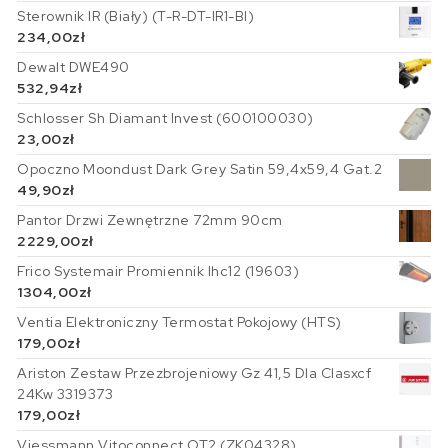
Sterownik IR (Biały) (T-R-DT-IR1-BI)
234,00
zł
Dewalt DWE490
532,94
zł
Schlosser Sh Diamant Invest (600100030)
23,00
zł
Opoczno Moondust Dark Grey Satin 59,4x59,4 Gat.2
49,90
zł
Pantor Drzwi Zewnętrzne 72mm 90cm
2229,00
zł
Frico Systemair Promiennik Ihc12 (19603)
1304,00
zł
Ventia Elektroniczny Termostat Pokojowy (HTS)
179,00
zł
Ariston Zestaw Przezbrojeniowy Gz 41,5 Dla Clasxcf
24Kw 3319373
179,00
zł
Viessmann Vitoconnect OT2 (ZK04328)