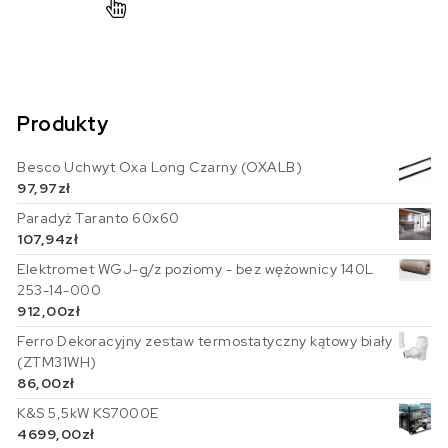
Produkty
Besco Uchwyt Oxa Long Czarny (OXALB)
97,97
zł
Paradyż Taranto 60x60
107,94
zł
Elektromet WGJ-g/z poziomy - bez wężownicy 140L
253-14-000
912,00
zł
Ferro Dekoracyjny zestaw termostatyczny kątowy biały
(ZTM31WH)
86,00
zł
K&S 5,5kW KS7000E
4699,00
zł