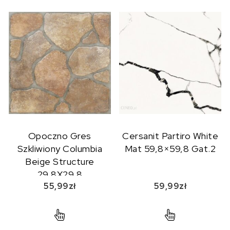
Opoczno Gres
Cersanit Partiro White
Szkliwiony Columbia
Mat 59,8×59,8 Gat.2
Beige Structure
29,8X29,8
55,99
zł
59,99
zł