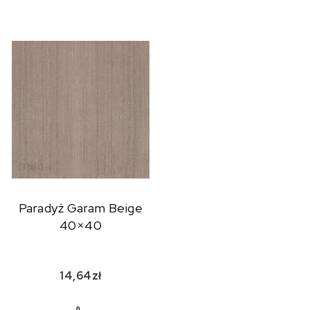
Paradyż Garam Beige
40×40
14,64
zł