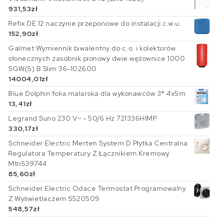
931,53
zł
Refix DE 12 naczynie przeponowe do instalacji c.w.u.
152,90
zł
Galmet Wymiennik biwalentny do c.o. i kolektorów
słonecznych zasobnik pionowy dwie wężownice 1000
SGW(S) B Slim 36-102600
14004,01
zł
Blue Dolphin folia malarska dla wykonawców 3* 4x5m
13,41
zł
Legrand Suno 230 V~ - 50/6 Hz 721336HIMP
330,17
zł
Schneider Electric Merten System D Płytka Centralna
Regulatora Temperatury Z Łącznikiem Kremowy
Mtn539744
85,60
zł
Schneider Electric Odace Termostat Programowalny
Z Wyświetlaczem S520509
548,57
zł