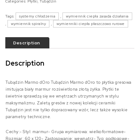
Categories:
Płytki
,
Tubądzin
Tags:
systemy chłodzenia
,
wymiennik ciepła zasada działania
,
wymiennik spiralny
,
wymienniki ciepła płaszczowo rurowe
Description
Description
Tubądzin Marmo dOro Tubądzin Marmo dOro to płytka gresowa
imitująca biały marmur rozświetlona złotą żyłka. Płytki te
świetnie sprawdzą się we wnętrzach utrzymanych w stylu
maksymalizmu. Zaletą gresów z nowej kolekcji ceramiki
Tubądzin jest nie tylko dopracowany wzór, lecz także wysokie
parametry techniczne.
Cechy:- Styl: marmur- Grupa wymiarowa: wielkoformatowe-
Rozmiar: 60 x 120- Zastosowanie: wewnątrz- Typ: podłogowe-