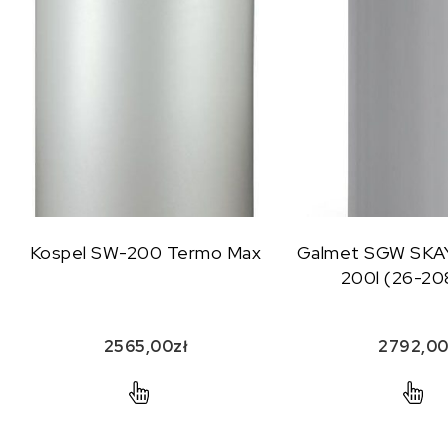
Kospel SW-200 Termo Max
Galmet SGW SKAY
200l (26-2
2565,00
zł
2792,0