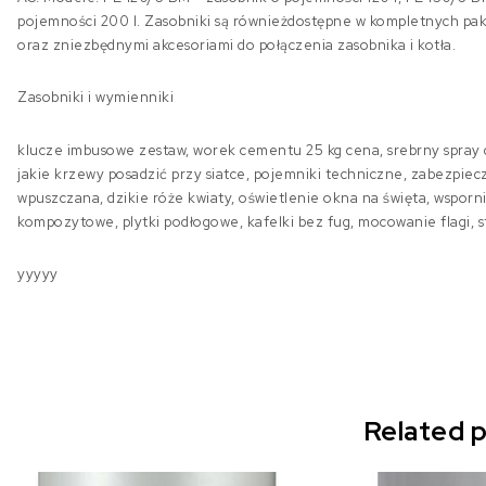
pojemności 200 l. Zasobniki są równieżdostępne w kompletnych 
oraz zniezbędnymi akcesoriami do połączenia zasobnika i kotła.
Zasobniki i wymienniki
klucze imbusowe zestaw, worek cementu 25 kg cena, srebrny spray d
jakie krzewy posadzić przy siatce, pojemniki techniczne, zabezpiec
wpuszczana, dzikie róże kwiaty, oświetlenie okna na święta, wsporn
kompozytowe, plytki podłogowe, kafelki bez fug, mocowanie flagi, 
yyyyy
Related 