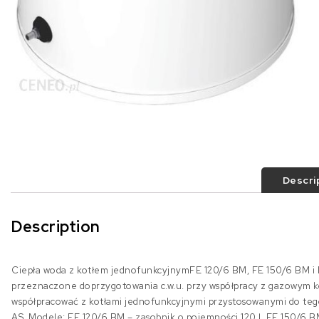
Descri
Description
Ciepła woda z kotłem jednofunkcyjnymFE 120/6 BM, FE 150/6 BM 
przeznaczone doprzygotowania c.w.u. przy współpracy z gazowym 
współpracować z kotłami jednofunkcyjnymi przystosowanymi do te
AS. Modele: FE 120/6 BM – zasobnik o pojemności 120 l, FE 150/6 B