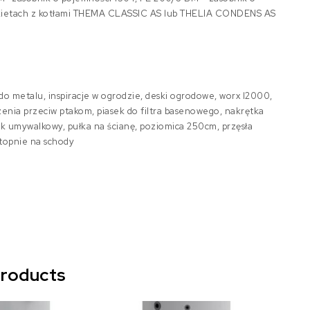
pakietach z kotłami THEMA CLASSIC AS lub THELIA CONDENS AS
o metalu, inspiracje w ogrodzie, deski ogrodowe, worx l2000,
zenia przeciw ptakom, piasek do filtra basenowego, nakrętka
ik umywalkowy, pułka na ścianę, poziomica 250cm, przęsła
stopnie na schody
products