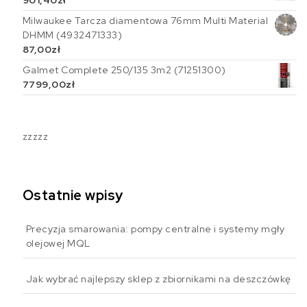
901,40
zł
Milwaukee Tarcza diamentowa 76mm Multi Material
DHMM (4932471333)
87,00
zł
Galmet Complete 250/135 3m2 (71251300)
7799,00
zł
zzzzz
Ostatnie wpisy
Precyzja smarowania: pompy centralne i systemy mgły
olejowej MQL
Jak wybrać najlepszy sklep z zbiornikami na deszczówkę