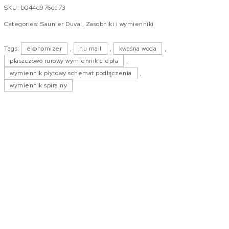
SKU:
b044d976da73
Categories:
Saunier Duval
,
Zasobniki i wymienniki
Tags:
ekonomizer
,
hu mail
,
kwaśna woda
,
płaszczowo rurowy wymiennik ciepła
,
wymiennik płytowy schemat podłączenia
,
wymiennik spiralny