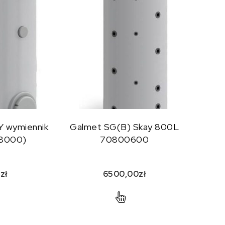
 wymiennik
Galmet SG(B) Skay 800L
08000)
70800600
0
zł
6500,00
zł