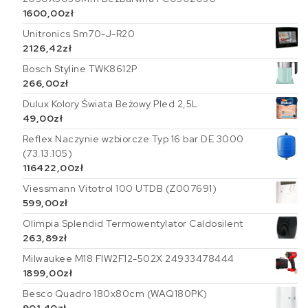
1600,00
zł
Unitronics Sm70-J-R20
2126,42
zł
Bosch Styline TWK8612P
266,00
zł
Dulux Kolory Świata Beżowy Pled 2,5L
49,00
zł
Reflex Naczynie wzbiorcze Typ 16 bar DE 3000
(73.13.105)
116422,00
zł
Viessmann Vitotrol 100 UTDB (Z007691)
599,00
zł
Olimpia Splendid Termowentylator Caldosilent
263,89
zł
Milwaukee M18 FIW2F12-502X 24933478444
1899,00
zł
Besco Quadro 180x80cm (WAQ180PK)