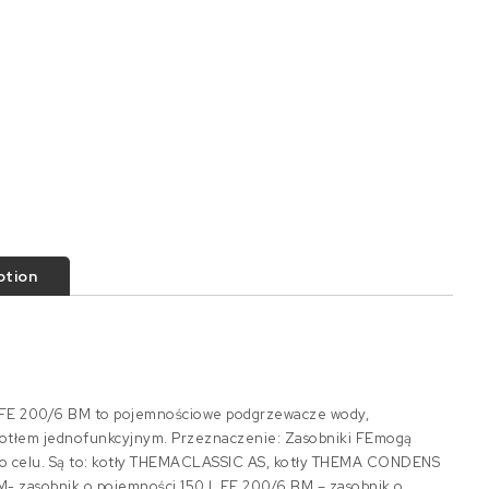
ption
i FE 200/6 BM to pojemnościowe podgrzewacze wody,
kotłem jednofunkcyjnym. Przeznaczenie: Zasobniki FEmogą
go celu. Są to: kotły THEMACLASSIC AS, kotły THEMA CONDENS
M- zasobnik o pojemności 150 l, FE 200/6 BM – zasobnik o