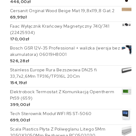
446,00
zł
Cersanit Orginal Wood Beige Mat 19,8x119,8 Gat.2
69,99
zł
Faac Wyłącznik Krańcowy Magnetyczny 740/741
(22425934)
170,00
zł
Bosch GSR 12V-35 Professional + walizka (wersja bez
akumulatora) 06019H8001
526,28
zł
Stainless Europe Rura Bezszwowa DN25 fi
33,7x2,6Mm TP316/TP316L 20Cm
154,19
zł
Elektrobock Termostat Z Komunikacją Opentherm
Pt59 (659)
399,00
zł
Tech Sterownik Moduł WIFI RS ST-5060
699,00
zł
Scala Plastics Płyta Z Poliwęglanu Litego 5Mm
2050X3050Mm Bezbarwna PC0502030