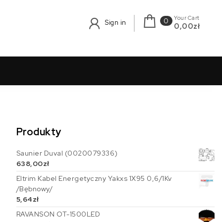
Your Cart
0
Sign in
0,00zł
Produkty
Saunier Duval (0020079336)
638,00
zł
Eltrim Kabel Energetyczny Yakxs 1X95 0,6/1Kv
/Bębnowy/
5,64
zł
RAVANSON OT-1500LED