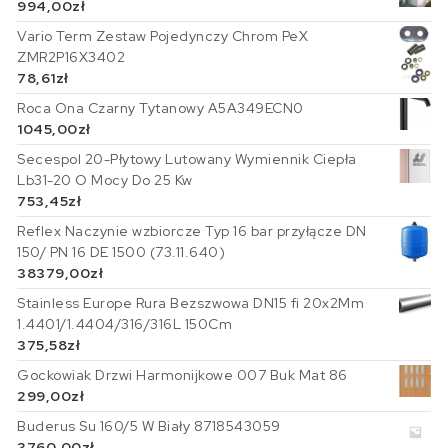
994,00
zł
Vario Term Zestaw Pojedynczy Chrom PeX
ZMR2P16X3402
78,61
zł
Roca Ona Czarny Tytanowy A5A349ECN0
1045,00
zł
Secespol 20-Płytowy Lutowany Wymiennik Ciepła
Lb31-20 O Mocy Do 25 Kw
753,45
zł
Reflex Naczynie wzbiorcze Typ 16 bar przyłącze DN
150/ PN 16 DE 1500 (73.11.640)
38379,00
zł
Stainless Europe Rura Bezszwowa DN15 fi 20x2Mm
1.4401/1.4404/316/316L 150Cm
375,58
zł
Gockowiak Drzwi Harmonijkowe 007 Buk Mat 86
299,00
zł
Buderus Su 160/5 W Biały 8718543059
3760,00
zł