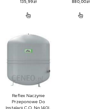
135,99
zł
880,00
zł
Reflex Naczynie
Przeponowe Do
Instalacji C.O. Ng 140L