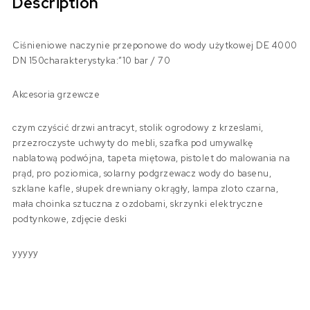
Description
Ciśnieniowe naczynie przeponowe do wody użytkowej DE 4000
DN 150charakterystyka:”10 bar / 70
Akcesoria grzewcze
czym czyścić drzwi antracyt, stolik ogrodowy z krzeslami,
przezroczyste uchwyty do mebli, szafka pod umywalkę
nablatową podwójna, tapeta miętowa, pistolet do malowania na
prąd, pro poziomica, solarny podgrzewacz wody do basenu,
szklane kafle, słupek drewniany okrągły, lampa zloto czarna,
mała choinka sztuczna z ozdobami, skrzynki elektryczne
podtynkowe, zdjęcie deski
yyyyy