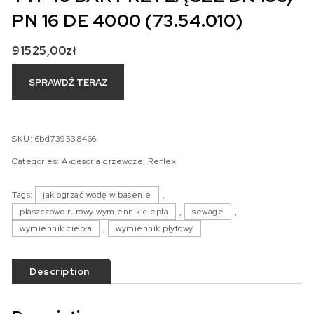
PN 16 DE 4000 (73.54.010)
91525,00
zł
SPRAWDŹ TERAZ
SKU:
6bd739538466
Categories:
Akcesoria grzewcze
,
Reflex
Tags:
jak ogrzać wodę w basenie
,
płaszczowo rurowy wymiennik ciepła
,
sewage
,
wymiennik ciepła
,
wymiennik płytowy
Description