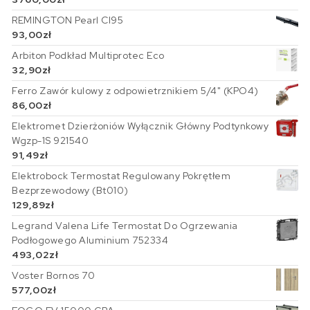
REMINGTON Pearl CI95
93,00
zł
Arbiton Podkład Multiprotec Eco
32,90
zł
Ferro Zawór kulowy z odpowietrznikiem 5/4" (KPO4)
86,00
zł
Elektromet Dzierżoniów Wyłącznik Główny Podtynkowy
Wgzp-1S 921540
91,49
zł
Elektrobock Termostat Regulowany Pokrętłem
Bezprzewodowy (Bt010)
129,89
zł
Legrand Valena Life Termostat Do Ogrzewania
Podłogowego Aluminium 752334
493,02
zł
Voster Bornos 70
577,00
zł