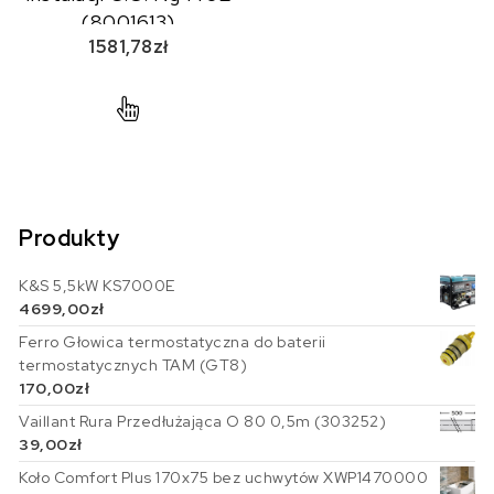
(8001613)
1581,78
zł
Produkty
K&S 5,5kW KS7000E
4699,00
zł
Ferro Głowica termostatyczna do baterii
termostatycznych TAM (GT8)
170,00
zł
Vaillant Rura Przedłużająca O 80 0,5m (303252)
39,00
zł
Koło Comfort Plus 170x75 bez uchwytów XWP1470000