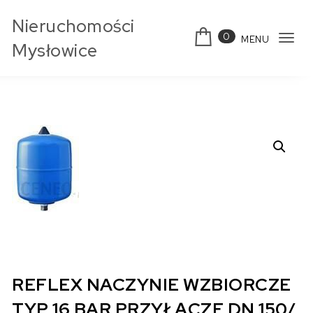
Skip to content
Nieruchomości
0
MENU
Tog
Mysłowice
navi
REFLEX NACZYNIE WZBIORCZE
TYP 16 BAR PRZYŁĄCZE DN 150/