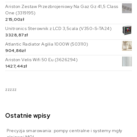
Ariston Zestaw Przezbrojeniowy Na Gaz Gz 41,5 Class
One (3319195)
215,00
zł
Unitronics Sterownik z LCD 3,5cala (V350-S-TA24)
3328,87
zł
Atlantic Radiator Agilia 1000W (503110)
904,86
zł
Ariston Velis Wifi 50 Eu (3626294)
1427,44
zł
zzzzz
Ostatnie wpisy
Precyzja smarowania: pompy centralne i systemy mgły
olejowej MQL