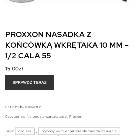
PROXXON NASADKA Z
KOŃCÓWKĄ WKRĘTAKA 10 MM –
1/2 CALA 55
15,00
zł
SPRAWDŹ TERAZ
SKU:
b8b443c6690c
Categories:
Narzędzia warsztatowe
,
Proxxon
Tags:
coolers
,
płytowy wymiennik ciepła zasada działania
,