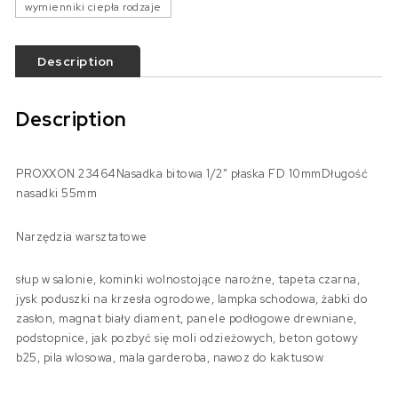
wymienniki ciepła rodzaje
Description
Description
PROXXON 23464Nasadka bitowa 1/2″ płaska FD 10mmDługość
nasadki 55mm
Narzędzia warsztatowe
słup w salonie, kominki wolnostojące narożne, tapeta czarna,
jysk poduszki na krzesła ogrodowe, lampka schodowa, żabki do
zasłon, magnat biały diament, panele podłogowe drewniane,
podstopnice, jak pozbyć się moli odzieżowych, beton gotowy
b25, pila wlosowa, mala garderoba, nawoz do kaktusow