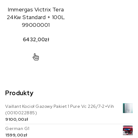
Immergas Victrix Tera
24Kw Standard + 100L
99000001
6432,00
zł
Produkty
Vaillant Kocioł Gazowy Pakiet 1 Pure Vc 226/7-2+Vih
(0010022885)
9100,00
zł
German G1
1599,00
zł