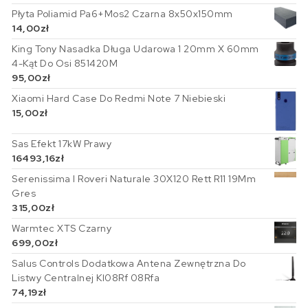
Płyta Poliamid Pa6+Mos2 Czarna 8x50x150mm
14,00
zł
King Tony Nasadka Długa Udarowa 1 20mm X 60mm
4-Kąt Do Osi 851420M
95,00
zł
Xiaomi Hard Case Do Redmi Note 7 Niebieski
15,00
zł
Sas Efekt 17kW Prawy
16493,16
zł
Serenissima I Roveri Naturale 30X120 Rett R11 19Mm
Gres
315,00
zł
Warmtec XTS Czarny
699,00
zł
Salus Controls Dodatkowa Antena Zewnętrzna Do
Listwy Centralnej Kl08Rf 08Rfa
74,19
zł