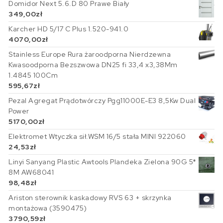
Domidor Next 5.6.D 80 Prawe Biały
349,00
zł
Karcher HD 5/17 C Plus 1.520-941.0
4070,00
zł
Stainless Europe Rura żaroodporna Nierdzewna
Kwasoodporna Bezszwowa DN25 fi 33,4 x3,38Mm
1.4845 100Cm
595,67
zł
Pezal Agregat Prądotwórczy Pgg11000E-E3 8,5Kw Dual
Power
5170,00
zł
Elektromet Wtyczka sił.WSM 16/5 stała MINI 922060
24,53
zł
Linyi Sanyang Plastic Awtools Plandeka Zielona 90G 5*
8M AW68041
98,48
zł
Ariston sterownik kaskadowy RVS 63 + skrzynka
montażowa (3590475)
3790,59
zł