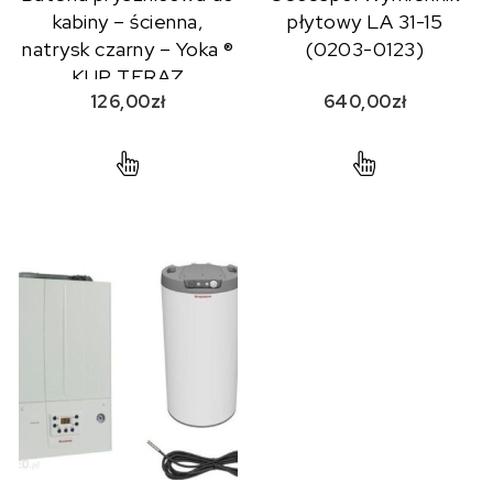
kabiny – ścienna,
płytowy LA 31-15
natrysk czarny – Yoka ®
(0203-0123)
KUP TERAZ
126,00
zł
640,00
zł