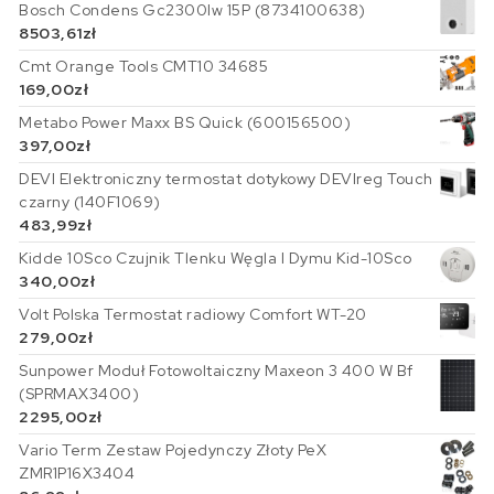
Bosch Condens Gc2300Iw 15P (8734100638)
8503,61
zł
Cmt Orange Tools CMT10 34685
169,00
zł
Metabo Power Maxx BS Quick (600156500)
397,00
zł
DEVI Elektroniczny termostat dotykowy DEVIreg Touch
czarny (140F1069)
483,99
zł
Kidde 10Sco Czujnik Tlenku Węgla I Dymu Kid-10Sco
340,00
zł
Volt Polska Termostat radiowy Comfort WT-20
279,00
zł
Sunpower Moduł Fotowoltaiczny Maxeon 3 400 W Bf
(SPRMAX3400)
2295,00
zł
Vario Term Zestaw Pojedynczy Złoty PeX
ZMR1P16X3404