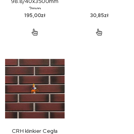
98.8/40x3500mm
2mm
195,00
zł
30,85
zł
CRH klinkier Cegła