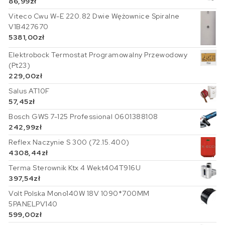
86,99
zł
Viteco Cwu W-E 220.82 Dwie Wężownice Spiralne
V1B427670
5381,00
zł
Elektrobock Termostat Programowalny Przewodowy
(Pt23)
229,00
zł
Salus AT10F
57,45
zł
Bosch GWS 7-125 Professional 0601388108
242,99
zł
Reflex Naczynie S 300 (72.15.400)
4308,44
zł
Terma Sterownik Ktx 4 Wekt404T916U
397,54
zł
Volt Polska Mono140W 18V 1090*700MM
5PANELPV140
599,00
zł