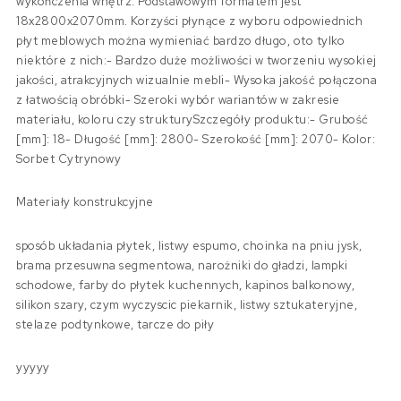
wykończenia wnętrz. Podstawowym formatem jest
18x2800x2070mm. Korzyści płynące z wyboru odpowiednich
płyt meblowych można wymieniać bardzo długo, oto tylko
niektóre z nich:- Bardzo duże możliwości w tworzeniu wysokiej
jakości, atrakcyjnych wizualnie mebli- Wysoka jakość połączona
z łatwością obróbki- Szeroki wybór wariantów w zakresie
materiału, koloru czy strukturySzczegóły produktu:- Grubość
[mm]: 18- Długość [mm]: 2800- Szerokość [mm]: 2070- Kolor:
Sorbet Cytrynowy
Materiały konstrukcyjne
sposób układania płytek, listwy espumo, choinka na pniu jysk,
brama przesuwna segmentowa, narożniki do gładzi, lampki
schodowe, farby do płytek kuchennych, kapinos balkonowy,
silikon szary, czym wyczyscic piekarnik, listwy sztukateryjne,
stelaze podtynkowe, tarcze do piły
yyyyy