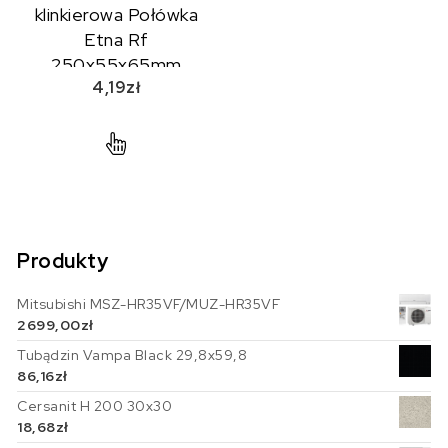
klinkierowa Połówka
Etna Rf
250x55x65mm
4,19
zł
Produkty
Mitsubishi MSZ-HR35VF/MUZ-HR35VF
2699,00
zł
Tubądzin Vampa Black 29,8x59,8
86,16
zł
Cersanit H 200 30x30
18,68
zł