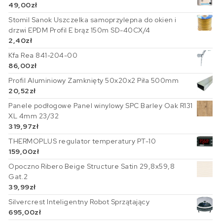
49,00
zł
Stomil Sanok Uszczelka samoprzylepna do okien i
drzwi EPDM Profil E brąz 150m SD-40CX/4
2,40
zł
Kfa Rea 841-204-00
86,00
zł
Profil Aluminiowy Zamknięty 50x20x2 Piła 500mm
20,52
zł
Panele podłogowe Panel winylowy SPC Barley Oak R131
XL 4mm 23/32
319,97
zł
THERMOPLUS regulator temperatury PT-10
159,00
zł
Opoczno Ribero Beige Structure Satin 29,8x59,8
Gat.2
39,99
zł
Silvercrest Inteligentny Robot Sprzątający
695,00
zł