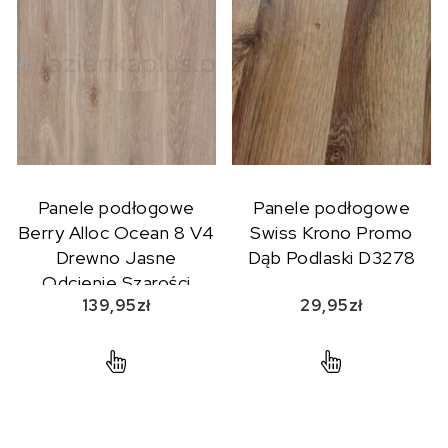
Panele podłogowe
Panele podłogowe
Berry Alloc Ocean 8 V4
Swiss Krono Promo
Drewno Jasne
Dąb Podlaski D3278
Odcienie Szarości
139,95
zł
29,95
zł
62001955