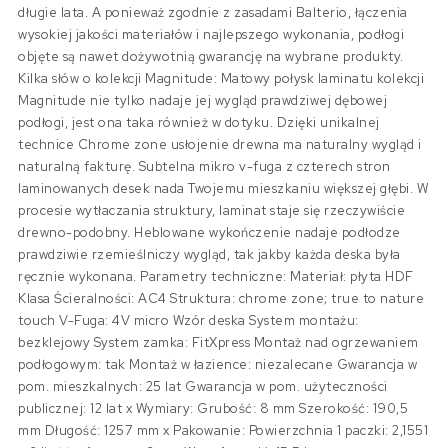
długie lata. A ponieważ zgodnie z zasadami Balterio, łączenia
wysokiej jakości materiałów i najlepszego wykonania, podłogi
objęte są nawet dożywotnią gwarancję na wybrane produkty.
Kilka słów o kolekcji Magnitude: Matowy połysk laminatu kolekcji
Magnitude nie tylko nadaje jej wygląd prawdziwej dębowej
podłogi, jest ona taka również w dotyku. Dzięki unikalnej
technice Chrome zone usłojenie drewna ma naturalny wygląd i
naturalną fakturę. Subtelna mikro v-fuga z czterech stron
laminowanych desek nada Twojemu mieszkaniu większej głębi. W
procesie wytłaczania struktury, laminat staje się rzeczywiście
drewno-podobny. Heblowane wykończenie nadaje podłodze
prawdziwie rzemieślniczy wygląd, tak jakby każda deska była
ręcznie wykonana. Parametry techniczne: Materiał: płyta HDF
Klasa Ścieralności: AC4 Struktura: chrome zone; true to nature
touch V-Fuga: 4V micro Wzór deska System montażu:
bezklejowy System zamka: FitXpress Montaż nad ogrzewaniem
podłogowym: tak Montaż w łazience: niezalecane Gwarancja w
pom. mieszkalnych: 25 lat Gwarancja w pom. użyteczności
publicznej: 12 lat x Wymiary: Grubość: 8 mm Szerokość: 190,5
mm Długość: 1257 mm x Pakowanie: Powierzchnia 1 paczki: 2,1551