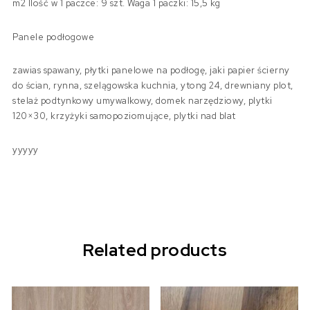
m2 Ilość w 1 paczce: 9 szt. Waga 1 paczki: 15,5 kg
Panele podłogowe
zawias spawany, płytki panelowe na podłogę, jaki papier ścierny
do ścian, rynna, szelągowska kuchnia, ytong 24, drewniany plot,
stelaż podtynkowy umywalkowy, domek narzędziowy, plytki
120×30, krzyżyki samopoziomujące, plytki nad blat
yyyyy
Related products