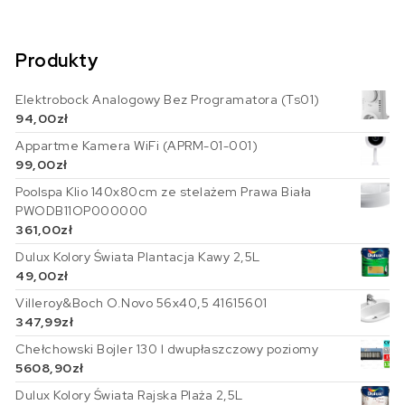
Produkty
Elektrobock Analogowy Bez Programatora (Ts01)
94,00
zł
Appartme Kamera WiFi (APRM-01-001)
99,00
zł
Poolspa Klio 140x80cm ze stelażem Prawa Biała
PWODB11OP000000
361,00
zł
Dulux Kolory Świata Plantacja Kawy 2,5L
49,00
zł
Villeroy&Boch O.Novo 56x40,5 41615601
347,99
zł
Chełchowski Bojler 130 l dwupłaszczowy poziomy
5608,90
zł
Dulux Kolory Świata Rajska Plaża 2,5L