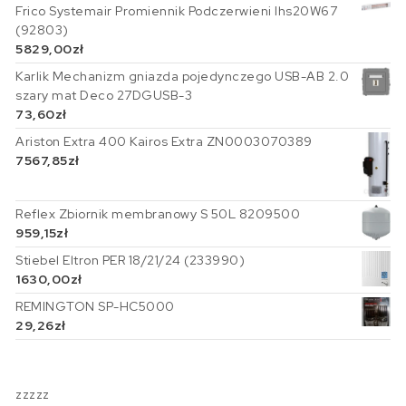
Frico Systemair Promiennik Podczerwieni Ihs20W67
(92803)
5829,00
zł
Karlik Mechanizm gniazda pojedynczego USB-AB 2.0
szary mat Deco 27DGUSB-3
73,60
zł
Ariston Extra 400 Kairos Extra ZN0003070389
7567,85
zł
Reflex Zbiornik membranowy S 50L 8209500
959,15
zł
Stiebel Eltron PER 18/21/24 (233990)
1630,00
zł
REMINGTON SP-HC5000
29,26
zł
zzzzz