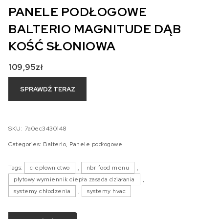
PANELE PODŁOGOWE
BALTERIO MAGNITUDE DĄB
KOŚĆ SŁONIOWA
109,95
zł
SPRAWDŹ TERAZ
SKU:
7a0ec3430148
Categories:
Balterio
,
Panele podłogowe
Tags:
ciepłownictwo
,
nbr food menu
,
płytowy wymiennik ciepła zasada działania
,
systemy chłodzenia
,
systemy hvac