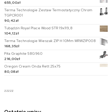
655,00
zł
Terma Technologie Zestaw Termostatyczny Chrom
TGPCR001
90,42
zł
Tubądzin Royal Place Wood STR 19x119,8
104,12
zł
Terma Technologie Wieszak ZIP H 10Mm WRWZIP008
168,35
zł
Piła Graphite 58G960
216,00
zł
Oregon Cream Onda Rett 25x75
80,08
zł
zzzzz
Ostatnie wpisy