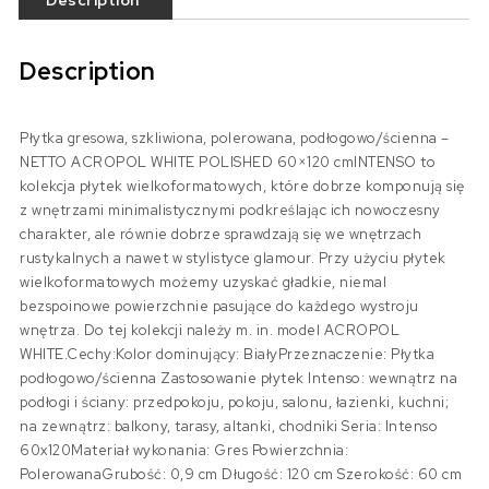
Description
Description
Płytka gresowa, szkliwiona, polerowana, podłogowo/ścienna –
NETTO ACROPOL WHITE POLISHED 60×120 cmINTENSO to
kolekcja płytek wielkoformatowych, które dobrze komponują się
z wnętrzami minimalistycznymi podkreślając ich nowoczesny
charakter, ale równie dobrze sprawdzają się we wnętrzach
rustykalnych a nawet w stylistyce glamour. Przy użyciu płytek
wielkoformatowych możemy uzyskać gładkie, niemal
bezspoinowe powierzchnie pasujące do każdego wystroju
wnętrza. Do tej kolekcji należy m. in. model ACROPOL
WHITE.Cechy:Kolor dominujący: BiałyPrzeznaczenie: Płytka
podłogowo/ścienna Zastosowanie płytek Intenso: wewnątrz na
podłogi i ściany: przedpokoju, pokoju, salonu, łazienki, kuchni;
na zewnątrz: balkony, tarasy, altanki, chodniki Seria: Intenso
60x120Materiał wykonania: Gres Powierzchnia:
PolerowanaGrubość: 0,9 cm Długość: 120 cm Szerokość: 60 cm