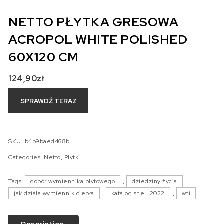
NETTO PŁYTKA GRESOWA
ACROPOL WHITE POLISHED
60X120 CM
124,90
zł
SPRAWDŹ TERAZ
SKU:
b4b9baed468b
Categories:
Netto
,
Płytki
Tags:
dobór wymiennika płytowego
,
dziedziny życia
,
jak działa wymiennik ciepła
,
katalog shell 2022
,
wfi