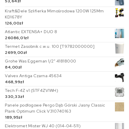
53,64
zł
Kraft&Dele Szlifierka Mimośrodowa 1200W 125Mm
KD1678Y
126,00
zł
Atlantic EXTENSA+ DUO 8
26086,01
zł
Termet Zasobnik c.w.u. 100 [T9782000000]
2699,00
zł
Grohe Was Eggeman 1/2" 41818000
84,00
zł
Valvex Antiga Czarna 45634
468,99
zł
Tech F-4Z v1 (STF4ZV1WH)
330,33
zł
Panele podłogowe Pergo Dąb Górski Jasny Classic
Plank Optimum Click V310740163
189,95
zł
Elektromet Mister WJ 40 (014-04-511)