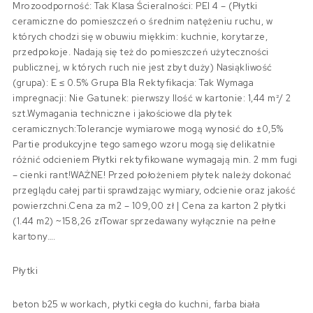
Mrozoodporność: Tak Klasa Ścieralności: PEI 4 – (Płytki
ceramiczne do pomieszczeń o średnim natężeniu ruchu, w
których chodzi się w obuwiu miękkim: kuchnie, korytarze,
przedpokoje. Nadają się też do pomieszczeń użyteczności
publicznej, w których ruch nie jest zbyt duży) Nasiąkliwość
(grupa): E ≤ 0.5% Grupa BIa Rektyfikacja: Tak Wymaga
impregnacji: Nie Gatunek: pierwszy Ilość w kartonie: 1,44 m²/ 2
szt.Wymagania techniczne i jakościowe dla płytek
ceramicznych:Tolerancje wymiarowe mogą wynosić do ±0,5%
Partie produkcyjne tego samego wzoru mogą się delikatnie
różnić odcieniem Płytki rektyfikowane wymagają min. 2 mm fugi
– cienki rant!WAŻNE! Przed położeniem płytek należy dokonać
przeglądu całej partii sprawdzając wymiary, odcienie oraz jakość
powierzchni.Cena za m2 – 109,00 zł | Cena za karton 2 płytki
(1.44 m2) ~158,26 złTowar sprzedawany wyłącznie na pełne
kartony….
Płytki
beton b25 w workach, płytki cegła do kuchni, farba biała