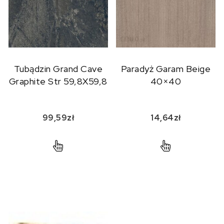
Tubądzin Grand Cave
Paradyż Garam Beige
Graphite Str 59,8X59,8
40×40
99,59
zł
14,64
zł