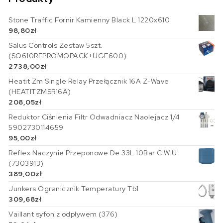
Stone Traffic Fornir Kamienny Black L 1220x610
98,80
zł
Salus Controls Zestaw 5szt.
(SQ610RFPROMOPACK+UGE600)
2738,00
zł
Heatit Zm Single Relay Przełącznik 16A Z-Wave
(HEATITZMSR16A)
208,05
zł
Reduktor Ciśnienia Filtr Odwadniacz Naolejacz 1/4
5902730114659
95,00
zł
Reflex Naczynie Przeponowe De 33L 10Bar C.W.U.
(7303913)
389,00
zł
Junkers Ogranicznik Temperatury Tb1
309,68
zł
Vaillant syfon z odpływem (376)