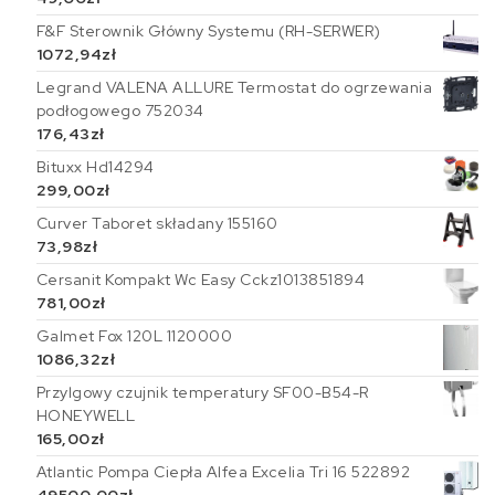
F&F Sterownik Główny Systemu (RH-SERWER)
1072,94
zł
Legrand VALENA ALLURE Termostat do ogrzewania
podłogowego 752034
176,43
zł
Bituxx Hd14294
299,00
zł
Curver Taboret składany 155160
73,98
zł
Cersanit Kompakt Wc Easy Cckz1013851894
781,00
zł
Galmet Fox 120L 1120000
1086,32
zł
Przylgowy czujnik temperatury SF00-B54-R
HONEYWELL
165,00
zł
Atlantic Pompa Ciepła Alfea Excelia Tri 16 522892