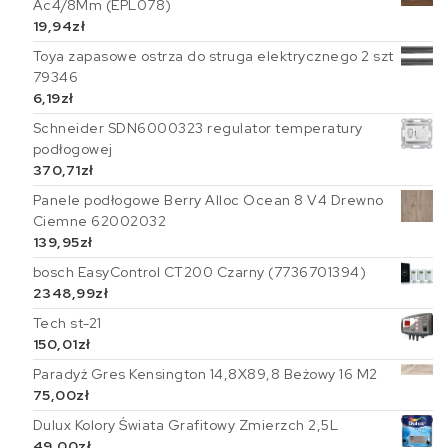
Ac4/8Mm (EPL078)
19,94
zł
Toya zapasowe ostrza do struga elektrycznego 2 szt
79346
6,19
zł
Schneider SDN6000323 regulator temperatury
podłogowej
370,71
zł
Panele podłogowe Berry Alloc Ocean 8 V4 Drewno
Ciemne 62002032
139,95
zł
bosch EasyControl CT200 Czarny (7736701394)
2348,99
zł
Tech st-21
150,01
zł
Paradyż Gres Kensington 14,8X89,8 Beżowy 16 M2
75,00
zł
Dulux Kolory Świata Grafitowy Zmierzch 2,5L
49,00
zł