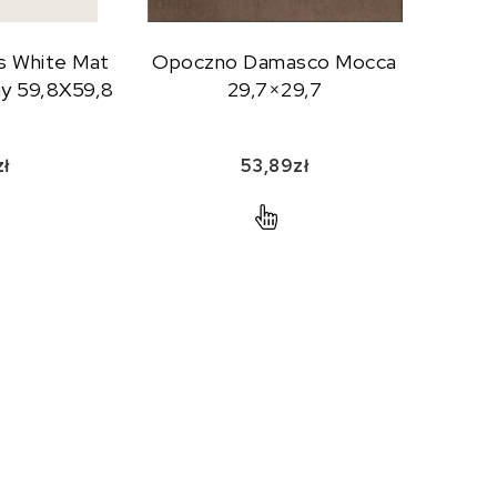
s White Mat
Opoczno Damasco Mocca
ny 59,8X59,8
29,7×29,7
zł
53,89
zł