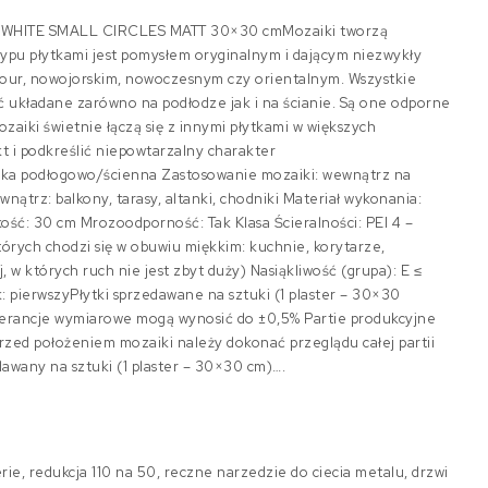
TO WHITE SMALL CIRCLES MATT 30×30 cmMozaiki tworzą
typu płytkami jest pomysłem oryginalnym i dającym niezwykły
mour, nowojorskim, nowoczesnym czy orientalnym. Wszystkie
 układane zarówno na podłodze jak i na ścianie. Są one odporne
zaiki świetnie łączą się z innymi płytkami w większych
t i podkreślić niepowtarzalny charakter
ika podłogowo/ścienna Zastosowanie mozaiki: wewnątrz na
ewnątrz: balkony, tarasy, altanki, chodniki Materiał wykonania:
ść: 30 cm Mrozoodporność: Tak Klasa Ścieralności: PEI 4 –
órych chodzi się w obuwiu miękkim: kuchnie, korytarze,
 w których ruch nie jest zbyt duży) Nasiąkliwość (grupa): E ≤
 pierwszyPłytki sprzedawane na sztuki (1 plaster – 30×30
lerancje wymiarowe mogą wynosić do ±0,5% Partie produkcyjne
zed położeniem mozaiki należy dokonać przeglądu całej partii
dawany na sztuki (1 plaster – 30×30 cm)….
ie, redukcja 110 na 50, reczne narzedzie do ciecia metalu, drzwi