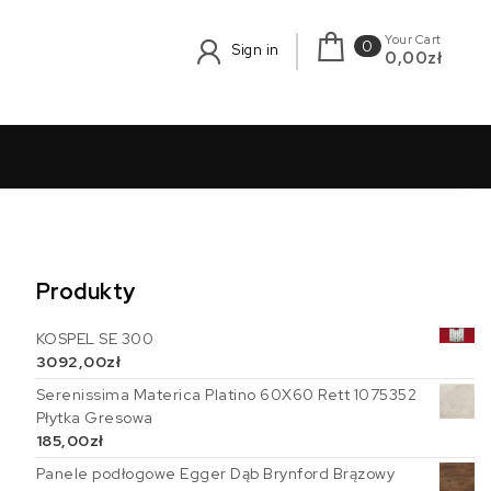
Your Cart
0
Sign in
0,00zł
Produkty
KOSPEL SE 300
3092,00
zł
Serenissima Materica Platino 60X60 Rett 1075352
Płytka Gresowa
185,00
zł
Panele podłogowe Egger Dąb Brynford Brązowy