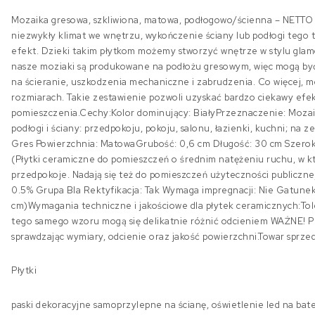
Mozaika gresowa, szkliwiona, matowa, podłogowo/ścienna – NET
niezwykły klimat we wnętrzu, wykończenie ściany lub podłogi tego 
efekt. Dzieki takim płytkom możemy stworzyć wnętrze w stylu gla
nasze moziaki są produkowane na podłożu gresowym, więc mogą być
na ścieranie, uszkodzenia mechaniczne i zabrudzenia. Co więcej, mo
rozmiarach. Takie zestawienie pozwoli uzyskać bardzo ciekawy efek
pomieszczenia.Cechy:Kolor dominujący: BiałyPrzeznaczenie: Moza
podłogi i ściany: przedpokoju, pokoju, salonu, łazienki, kuchni; na z
Gres Powierzchnia: MatowaGrubość: 0,6 cm Długość: 30 cm Szeroko
(Płytki ceramiczne do pomieszczeń o średnim natężeniu ruchu, w kt
przedpokoje. Nadają się też do pomieszczeń użyteczności publicznej,
0.5% Grupa BIa Rektyfikacja: Tak Wymaga impregnacji: Nie Gatunek:
cm)Wymagania techniczne i jakościowe dla płytek ceramicznych:To
tego samego wzoru mogą się delikatnie różnić odcieniem WAŻNE! Pr
sprawdzając wymiary, odcienie oraz jakość powierzchni.Towar sprze
Płytki
paski dekoracyjne samoprzylepne na ścianę, oświetlenie led na bater