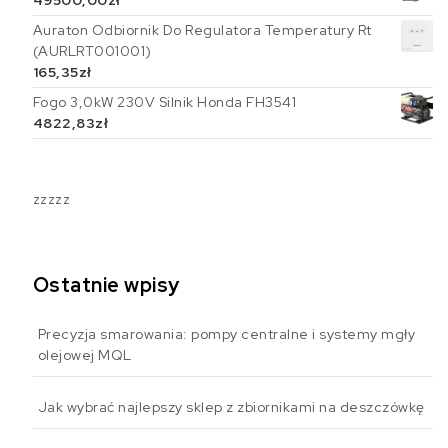
49500,00
zł
Auraton Odbiornik Do Regulatora Temperatury Rt
(AURLRT001001)
165,35
zł
Fogo 3,0kW 230V Silnik Honda FH3541
4822,83
zł
zzzzz
Ostatnie wpisy
Precyzja smarowania: pompy centralne i systemy mgły
olejowej MQL
Jak wybrać najlepszy sklep z zbiornikami na deszczówkę