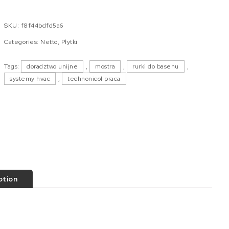
SKU:
f8f44bdfd5a6
Categories:
Netto
,
Płytki
Tags:
doradztwo unijne
,
mostra
,
rurki do basenu
,
systemy hvac
,
technonicol praca
ption