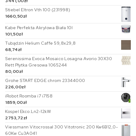
3441,00
zł
Stiebel Eltron Vth 100 (231998)
1660,50
zł
Kabe Perfekta Akrylowa Biała 10l
101,50
zł
Tubądzin Helium Caffe 59,8x29,8
68,74
zł
Serenissima Evoca Mosaico Losagna Avorio 30X30
Rett Płytka Gresowa 1065244
80,00
zł
Grohe START EDGE chrom 23344000
226,00
zł
iRobot Roomba i7 i7158
1859,00
zł
Kospel Ekco.Ln2-12kW
2753,72
zł
Viessmann Vitocrossal 300 Vitotronic 200 Kw6B12,0-
60Kw Cu3A041