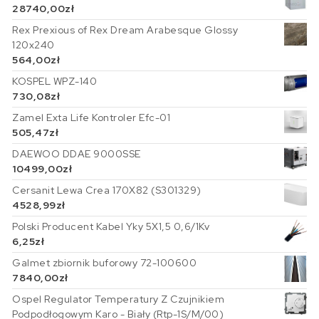
28740,00
zł
Rex Prexious of Rex Dream Arabesque Glossy
120x240
564,00
zł
KOSPEL WPZ-140
730,08
zł
Zamel Exta Life Kontroler Efc-01
505,47
zł
DAEWOO DDAE 9000SSE
10499,00
zł
Cersanit Lewa Crea 170X82 (S301329)
4528,99
zł
Polski Producent Kabel Yky 5X1,5 0,6/1Kv
6,25
zł
Galmet zbiornik buforowy 72-100600
7840,00
zł
Ospel Regulator Temperatury Z Czujnikiem
Podpodłogowym Karo - Biały (Rtp-1S/M/00)