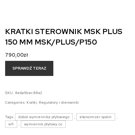
KRATKI STEROWNIK MSK PLUS
150 MM MSK/PLUS/P150
790,00
zł
SPRAWDŹ TERAZ
SKU:
8e6a9bec88a2
Categories:
Kratki
,
Regulatory i sterowniki
Tags:
dobór wymiennika płytowego
,
ekonomizer spalin
,
wfi
,
wymiennik płytowy co