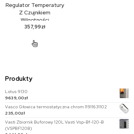
Regulator Temperatury
Z Czujnikiem
Wilgotności
357,99
zł
Akumulatorowy
Sq610Rf
Produkty
Lotus 9130
9639,00
zł
Vasco Głowica termostatyczna chrom 11911631102
235,00
zł
Vasti Zbiornik Buforowy 120L Vasti Vsp-Bf-120-B
(VSPBF120B)