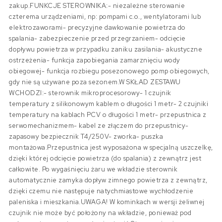
zakup.FUNKCJE STEROWNIKA:- niezależne sterowanie
czterema urządzeniami, np: pompami c.o., wentylatorami lub
elektrozaworami- precyzyjne dawkowanie powietrza do
spalania- zabezpieczenie przed przegrzaniem- odcięcie
dopływu powietrza w przypadku zaniku zasilania- akustyczne
ostrzeżenia- funkcja zapobiegania zamarznięciu wody
obiegowej- funkcja rozbiegu posezonowego pomp obiegowych,
gdy nie są używane poza sezonem.W SKŁAD ZESTAWU
WCHODZI:- sterownik mikroprocesorowy- 1 czujnik
temperatury z silikonowym kablem o długości 1 metr- 2 czujniki
temperatury na kablach PCV o długości 1 metr- przepustnica z
serwomechanizmem- kabel ze złączem do przepustnicy-
zapasowy bezpiecznik T4/250V- zworka- puszka
montażowa.Przepustnica jest wyposażona w specjalną uszczelkę,
dzięki której odcięcie powietrza (do spalania) z zewnątrz jest
całkowite. Po wygaśnięciu żaru we wkładzie sterownik
automatycznie zamyka dopływ zimnego powietrza z zewnątrz,
dzięki czemu nie następuje natychmiastowe wychłodzenie
paleniska i mieszkania.UWAGA! W kominkach w wersji żeliwnej
czujnik nie może być położony na wkładzie, ponieważ pod