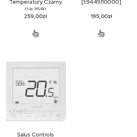
Temperatury Czarny
[t9449110000]
(Vs35B)
259,00
zł
195,00
zł
Salus Controls