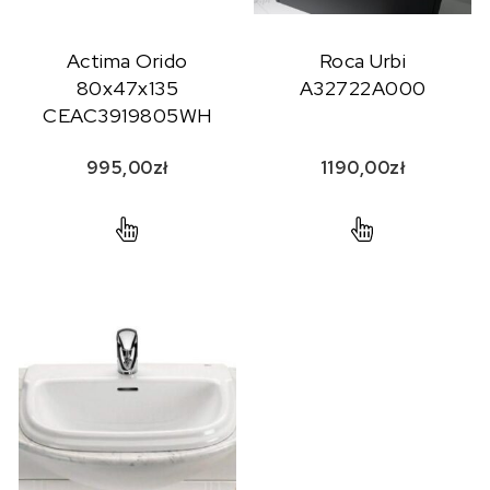
Actima Orido
Roca Urbi
80x47x135
A32722A000
CEAC3919805WH
995,00
zł
1190,00
zł