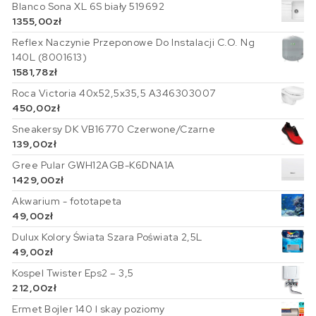
Blanco Sona XL 6S biały 519692
1355,00
zł
Reflex Naczynie Przeponowe Do Instalacji C.O. Ng
140L (8001613)
1581,78
zł
Roca Victoria 40x52,5x35,5 A346303007
450,00
zł
Sneakersy DK VB16770 Czerwone/Czarne
139,00
zł
Gree Pular GWH12AGB-K6DNA1A
1429,00
zł
Akwarium - fototapeta
49,00
zł
Dulux Kolory Świata Szara Poświata 2,5L
49,00
zł
Kospel Twister Eps2 – 3,5
212,00
zł
Ermet Bojler 140 l skay poziomy