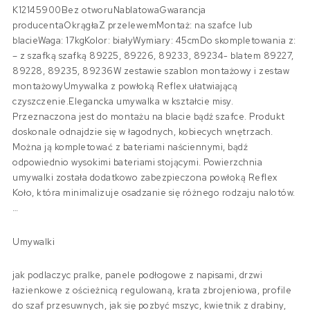
K12145900Bez otworuNablatowaGwarancja
producentaOkrągłaZ przelewemMontaż: na szafce lub
blacieWaga: 17kgKolor: białyWymiary: 45cmDo skompletowania z:
– z szafką szafką 89225, 89226, 89233, 89234- blatem 89227,
89228, 89235, 89236W zestawie szablon montażowy i zestaw
montażowyUmywalka z powłoką Reflex ułatwiającą
czyszczenie.Elegancka umywalka w kształcie misy.
Przeznaczona jest do montażu na blacie bądź szafce. Produkt
doskonale odnajdzie się w łagodnych, kobiecych wnętrzach.
Można ją kompletować z bateriami naściennymi, bądź
odpowiednio wysokimi bateriami stojącymi. Powierzchnia
umywalki została dodatkowo zabezpieczona powłoką Reflex
Koło, która minimalizuje osadzanie się różnego rodzaju nalotów.
…
Umywalki
jak podlaczyc pralke, panele podłogowe z napisami, drzwi
łazienkowe z ościeżnicą regulowaną, krata zbrojeniowa, profile
do szaf przesuwnych, jak się pozbyć mszyc, kwietnik z drabiny,