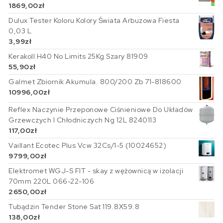
1869,00
zł
Dulux Tester Koloru Kolory Świata Arbuzowa Fiesta
0,03 L
3,99
zł
Kerakoll H40 No Limits 25Kg Szary 81909
55,90
zł
Galmet Zbiornik Akumula. 800/200 Zb 71-818600
10996,00
zł
Reflex Naczynie Przeponowe Ciśnieniowe Do Układów
Grzewczych I Chłodniczych Ng 12L 8240113
117,00
zł
Vaillant Ecotec Plus Vcw 32Cs/1-5 (10024652)
9799,00
zł
Elektromet WGJ-S FIT - skay z wężownicą w izolacji
70mm 220L 066-22-106
2650,00
zł
Tubądzin Tender Stone Sat 119.8X59.8
138,00
zł