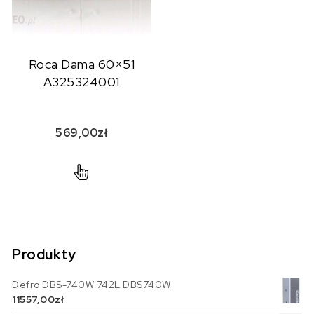
Roca Dama 60×51
A325324001
569,00
zł
Produkty
Defro DBS-740W 742L DBS740W
11557,00
zł