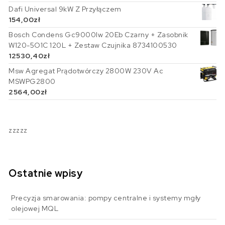
Dafi Universal 9kW Z Przyłączem
154,00
zł
Bosch Condens Gc9000Iw 20Eb Czarny + Zasobnik
W120-5O1C 120L + Zestaw Czujnika 8734100530
12530,40
zł
Msw Agregat Prądotwórczy 2800W 230V Ac
MSWPG2800
2564,00
zł
zzzzz
Ostatnie wpisy
Precyzja smarowania: pompy centralne i systemy mgły
olejowej MQL