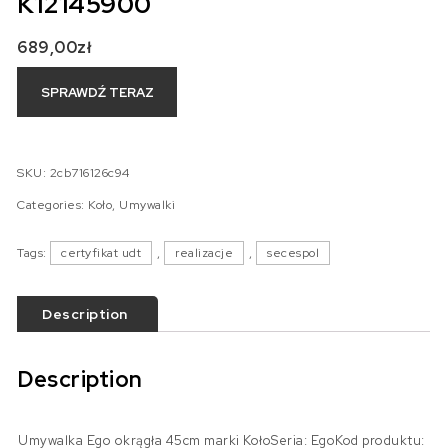
K12145900
689,00
zł
SPRAWDŹ TERAZ
SKU:
2cb716126c94
Categories:
Koło
,
Umywalki
Tags:
certyfikat udt
,
realizacje
,
secespol
Description
Description
Umywalka Ego okrągła 45cm marki KołoSeria: EgoKod produktu: