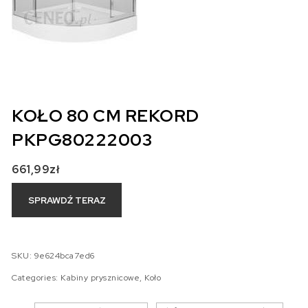
KOŁO 80 CM REKORD
PKPG80222003
661,99
zł
SPRAWDŹ TERAZ
SKU:
9e624bca7ed6
Categories:
Kabiny prysznicowe
,
Koło