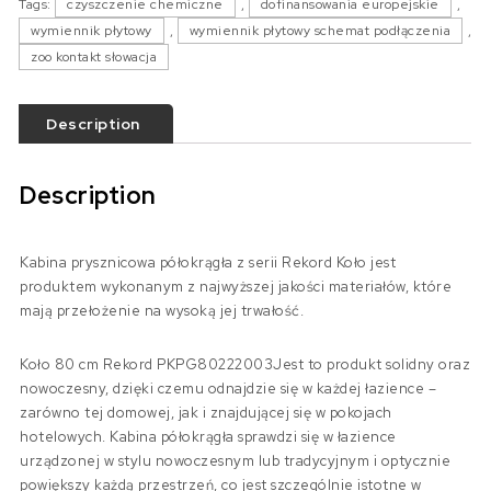
Tags:
czyszczenie chemiczne
,
dofinansowania europejskie
,
wymiennik płytowy
,
wymiennik płytowy schemat podłączenia
,
zoo kontakt słowacja
Description
Description
Kabina prysznicowa półokrągła z serii Rekord Koło jest
produktem wykonanym z najwyższej jakości materiałów, które
mają przełożenie na wysoką jej trwałość.
Koło 80 cm Rekord PKPG80222003Jest to produkt solidny oraz
nowoczesny, dzięki czemu odnajdzie się w każdej łazience –
zarówno tej domowej, jak i znajdującej się w pokojach
hotelowych. Kabina półokrągła sprawdzi się w łazience
urządzonej w stylu nowoczesnym lub tradycyjnym i optycznie
powiększy każdą przestrzeń, co jest szczególnie istotne w