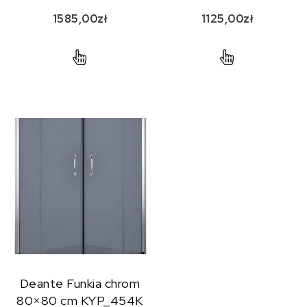
1585,00
zł
1125,00
zł
Deante Funkia chrom
80×80 cm KYP_454K