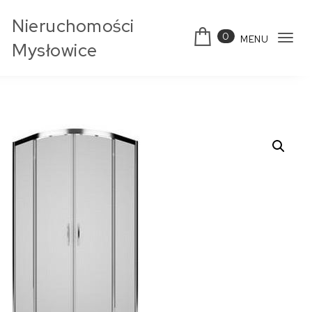
Skip to content
Nieruchomości
0
MENU
Tog
Mysłowice
navi