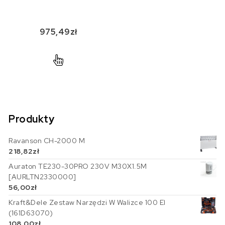
975,49
zł
Produkty
Ravanson CH-2000 M
218,82
zł
Auraton TE230-30PRO 230V M30X1.5M
[AURLTN2330000]
56,00
zł
Kraft&Dele Zestaw Narzędzi W Walizce 100 El
(161D63070)
108,00
zł