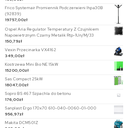
Frico Systemair Promiennik Podczerwieni Ihpa30B
(92839)
19757,00
zł
Ospel Aria Regulator Temperatury Z Czujnikiem
Napowietrznym Czarny Metalik Rtp-1Un/M/33
150,79
zł
Vexin Przecinarka VX4162
349,00
zł
Kostrzewa Mini Bio NE 15kW
15200,00
zł
Sas Compact 25kW
18047,00
zł
Sopro BS 467 Szpachla do betonu
176,00
zł
Sanplast Ergo 170x70 610-040-0060-01-000
956,97
zł
Makita DCM501Z