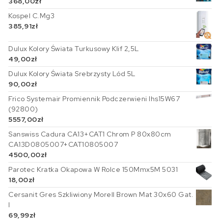
368,00
zł
Kospel C.Mg3
385,91
zł
Dulux Kolory Świata Turkusowy Klif 2,5L
49,00
zł
Dulux Kolory Świata Srebrzysty Lód 5L
90,00
zł
Frico Systemair Promiennik Podczerwieni Ihs15W67
(92800)
5557,00
zł
Sanswiss Cadura CA13+CAT1 Chrom P 80x80cm
CA13D0805007+CAT10805007
4500,00
zł
Parotec Kratka Okapowa W Rolce 150Mmx5M 5031
18,00
zł
Cersanit Gres Szkliwiony Morell Brown Mat 30x60 Gat.
I
69,99
zł