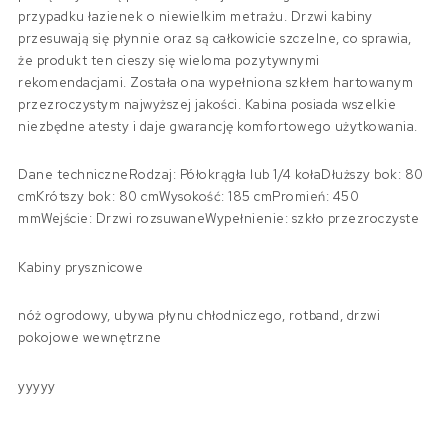
przypadku łazienek o niewielkim metrażu. Drzwi kabiny
przesuwają się płynnie oraz są całkowicie szczelne, co sprawia,
że produkt ten cieszy się wieloma pozytywnymi
rekomendacjami. Została ona wypełniona szkłem hartowanym
przezroczystym najwyższej jakości. Kabina posiada wszelkie
niezbędne atesty i daje gwarancję komfortowego użytkowania.
Dane techniczneRodzaj: Półokrągła lub 1/4 kołaDłuższy bok: 80
cmKrótszy bok: 80 cmWysokość: 185 cmPromień: 450
mmWejście: Drzwi rozsuwaneWypełnienie: szkło przezroczyste
Kabiny prysznicowe
nóż ogrodowy, ubywa płynu chłodniczego, rotband, drzwi
pokojowe wewnętrzne
yyyyy