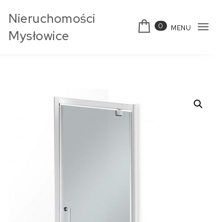
Skip to content
Nieruchomości
0
MENU
Tog
Mysłowice
navi