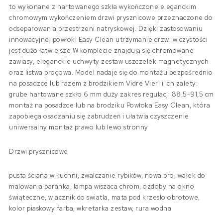
to wykonane z hartowanego szkła wykończone eleganckim
chromowym wykończeniem drzwi prysznicowe przeznaczone do
odseparowania przestrzeni natryskowej. Dzięki zastosowaniu
innowacyjnej powłoki Easy Clean utrzymanie drzwi w czystości
jest dużo łatwiejsze W komplecie znajdują się chromowane
zawiasy, eleganckie uchwyty zestaw uszczelek magnetycznych
oraz listwa progowa. Model nadaje się do montażu bezpośrednio
na posadzce lub razem z brodzikiem Vidre Vieri i ich zalety:
grube hartowane szkło 6 mm duży zakres regulacji 88,5-91,5 cm
montaż na posadzce lub na brodziku Powłoka Easy Clean, która
zapobiega osadzaniu się zabrudzeń i ułatwia czyszczenie
uniwersalny montaż prawo lub lewo stronny
Drzwi prysznicowe
pusta ściana w kuchni, zwalczanie rybików, nowa pro, wałek do
malowania baranka, lampa wiszaca chrom, ozdoby na okno
świąteczne, wlacznik do swiatla, mata pod krzeslo obrotowe,
kolor piaskowy farba, wkretarka zestaw, rura wodna