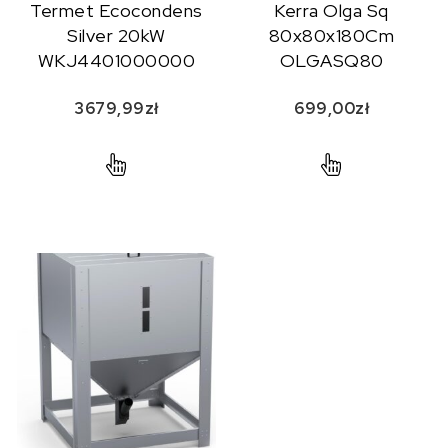
Termet Ecocondens
Kerra Olga Sq
Silver 20kW
80x80x180Cm
WKJ4401000000
OLGASQ80
3679,99
zł
699,00
zł