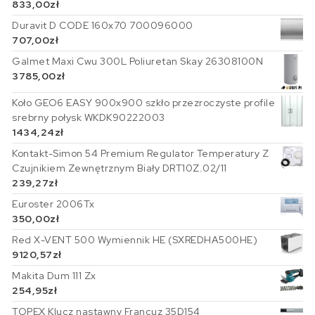
833,00
zł
Duravit D CODE 160x70 700096000
707,00
zł
Galmet Maxi Cwu 300L Poliuretan Skay 26308100N
3785,00
zł
Koło GEO6 EASY 900x900 szkło przezroczyste profile
srebrny połysk WKDK90222003
1434,24
zł
Kontakt-Simon 54 Premium Regulator Temperatury Z
Czujnikiem Zewnętrznym Biały DRT10Z.02/11
239,27
zł
Euroster 2006Tx
350,00
zł
Red X-VENT 500 Wymiennik HE (SXREDHA500HE)
9120,57
zł
Makita Dum 111 Zx
254,95
zł
TOPEX Klucz nastawny Francuz 35D154