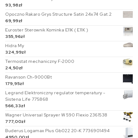
93,98
zł
Opoczno Rakaro Grys Structure Satin 24x74 Gat.2
69,99
zł
Euroster Sterownik Kominka E11K ( E11K )
355,96
zł
Hidra My
324,99
zł
Termostat mechaniczny F-2000
24,50
zł
Ravanson Ch-9000Bt
179,95
zł
Legrand Elektroniczny regulator temperatury -
Sistena Life 775868
566,33
zł
Wagner Universal Sprayer W 590 Flexio 2361538
777,00
zł
Buderus Logamax Plus Gb022 20-K 7736901494
4950,00
zł