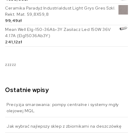
Ceramika Paradyż Industrialdust Light Grys Gres Szkl.
Rekt. Mat. 59,8X59,8
99,49
zł
Mean Well Elg-150-36Ab-3Y Zasilacz Led 150W 36V
4.17A (Elg15036Ab3Y)
241,12
zł
zzzzz
Ostatnie wpisy
Precyzja smarowania: pompy centralne i systemy mgły
olejowej MQL
Jak wybrać najlepszy sklep z zbiornikami na deszczówkę