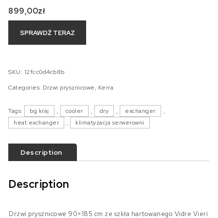
899,00
zł
SPRAWDŹ TERAZ
SKU:
12fcc0d4cb8b
Categories:
Drzwi prysznicowe
,
Kerra
Tags:
bg kraj
,
cooler
,
dry
,
exchanger
,
heat exchanger
,
klimatyzacja serwerowni
Description
Description
Drzwi prysznicowe 90×185 cm ze szkła hartowanego Vidre Vieri