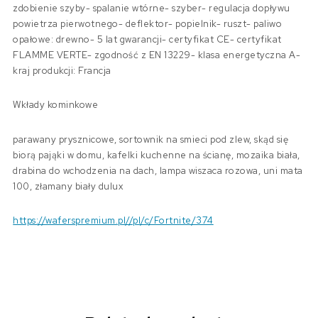
zdobienie szyby- spalanie wtórne- szyber- regulacja dopływu
powietrza pierwotnego- deflektor- popielnik- ruszt- paliwo
opałowe: drewno- 5 lat gwarancji- certyfikat CE- certyfikat
FLAMME VERTE- zgodność z EN 13229- klasa energetyczna A-
kraj produkcji: Francja
Wkłady kominkowe
parawany prysznicowe, sortownik na smieci pod zlew, skąd się
biorą pająki w domu, kafelki kuchenne na ścianę, mozaika biała,
drabina do wchodzenia na dach, lampa wiszaca rozowa, uni mata
100, złamany biały dulux
https://waferspremium.pl//pl/c/Fortnite/374