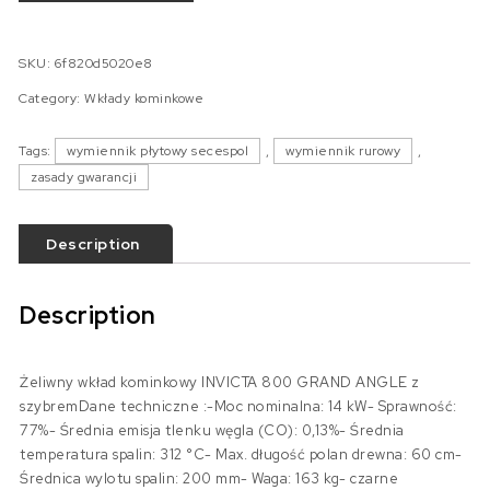
SKU:
6f820d5020e8
Category:
Wkłady kominkowe
Tags:
wymiennik płytowy secespol
,
wymiennik rurowy
,
zasady gwarancji
Description
Description
Żeliwny wkład kominkowy INVICTA 800 GRAND ANGLE z
szybremDane techniczne :-Moc nominalna: 14 kW- Sprawność:
77%- Średnia emisja tlenku węgla (CO): 0,13%- Średnia
temperatura spalin: 312 °C- Max. długość polan drewna: 60 cm-
Średnica wylotu spalin: 200 mm- Waga: 163 kg- czarne