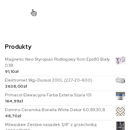
Produkty
Magnetic Neo Styropian Podłogowy 11cm Eps80 Biały
038
91,10
zł
Elektromet Wgj-Duosol 200L (227-20-600)
3638,00
zł
Primacol Elewacyjna Farba Exteria Szara 10l
164,99
zł
Domino Ceramika Bonella White Dekor 60,8X30,8
48,70
zł
Milwaukee Zestaw nasadek 3/8" z grzechotką