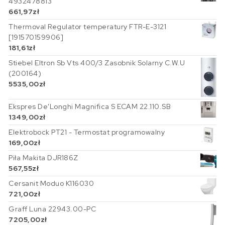
4932478813
661,97
zł
Thermoval Regulator temperatury FTR-E-3121
[191570159906]
181,61
zł
Stiebel Eltron Sb Vts 400/3 Zasobnik Solarny C.W.U
(200164)
5535,00
zł
Ekspres De'Longhi Magnifica S ECAM 22.110.SB
1349,00
zł
Elektrobock PT21 - Termostat programowalny
169,00
zł
Piła Makita DJR186Z
567,55
zł
Cersanit Moduo K116030
721,00
zł
Graff Luna 22943.00-PC
7205,00
zł