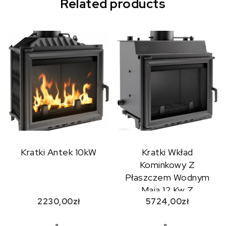
Related products
Kratki Antek 10kW
Kratki Wkład
Kominkowy Z
Płaszczem Wodnym
Maja 12 Kw Z
2230,00
zł
5724,00
zł
Wężownicą + Dolot