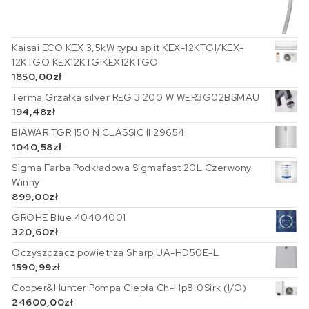
Kaisai ECO KEX 3,5kW typu split KEX-12KTGI/KEX-
12KTGO KEX12KTGIKEX12KTGO
1850,00
zł
Terma Grzałka silver REG 3 200 W WER3G02BSMAU
194,48
zł
BIAWAR TGR 150 N CLASSIC II 29654
1040,58
zł
Sigma Farba Podkładowa Sigmafast 20L Czerwony
Winny
899,00
zł
GROHE Blue 40404001
320,60
zł
Oczyszczacz powietrza Sharp UA-HD50E-L
1590,99
zł
Cooper&Hunter Pompa Ciepła Ch-Hp8.0Sirk (I/O)
24600,00
zł