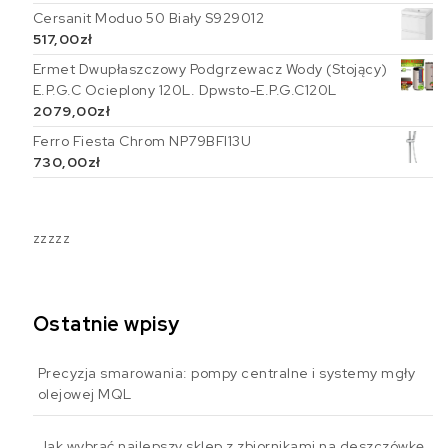
Cersanit Moduo 50 Biały S929012
517,00
zł
Ermet Dwupłaszczowy Podgrzewacz Wody (Stojący)
E.P.G.C Ocieplony 120L. Dpwsto-E.P.G.C120L
2079,00
zł
Ferro Fiesta Chrom NP79BFI13U
730,00
zł
zzzzz
Ostatnie wpisy
Precyzja smarowania: pompy centralne i systemy mgły
olejowej MQL
Jak wybrać najlepszy sklep z zbiornikami na deszczówkę