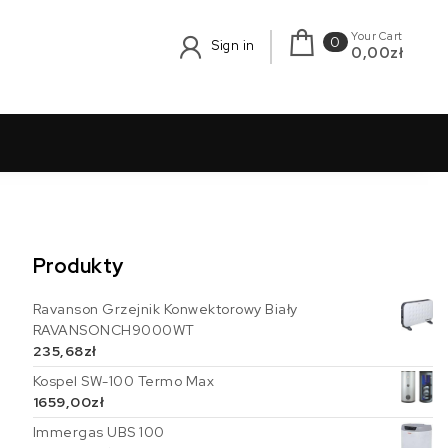
Your Cart
0
Sign in
0,00zł
Produkty
Ravanson Grzejnik Konwektorowy Biały
RAVANSONCH9000WT
235,68
zł
Kospel SW-100 Termo Max
1659,00
zł
Immergas UBS 100