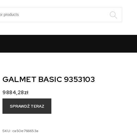
:
GALMET BASIC 9353103
9884,28
zł
SPRAWDŹ TERAZ
SKU:
ca50e766653a