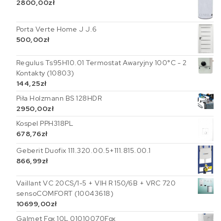
2800,00
zł
Porta Verte Home J J.6
500,00
zł
Regulus Ts95H10.01 Termostat Awaryjny 100°C - 2
Kontakty (10803)
144,25
zł
Piła Holzmann BS 128HDR
2950,00
zł
Kospel PPH318PL
678,76
zł
Geberit Duofix 111.320.00.5+111.815.00.1
866,99
zł
Vaillant VC 20CS/1-5 + VIH R 150/6B + VRC 720
sensoCOMFORT (10043618)
10699,00
zł
Galmet Fox 10L 01010070Fox