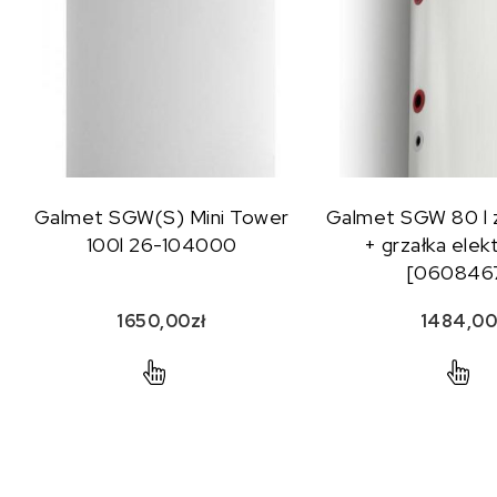
Galmet SGW(S) Mini Tower
Galmet SGW 80 l 
100l 26-104000
+ grzałka elek
[060846
1650,00
zł
1484,0