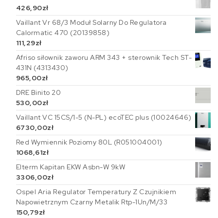
426,90
zł
Vaillant Vr 68/3 Moduł Solarny Do Regulatora
Calormatic 470 (20139858)
111,29
zł
Afriso siłownik zaworu ARM 343 + sterownik Tech ST-
431N (4313430)
965,00
zł
DRE Binito 20
530,00
zł
Vaillant VC 15CS/1-5 (N-PL) ecoTEC plus (10024646)
6730,00
zł
Red Wymiennik Poziomy 80L (R051004001)
1068,61
zł
Elterm Kapitan EKW Asbn-W 9kW
3306,00
zł
Ospel Aria Regulator Temperatury Z Czujnikiem
Napowietrznym Czarny Metalik Rtp-1Un/M/33
150,79
zł