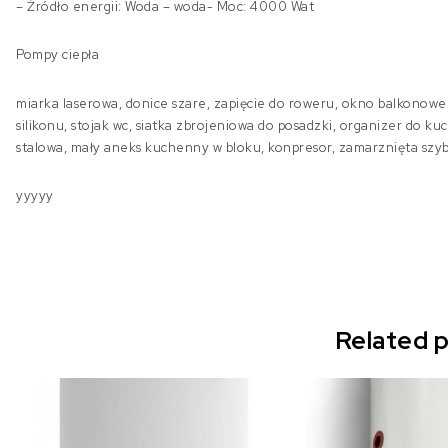
– Źródło energii: Woda – woda- Moc: 4000 Wat
Pompy ciepła
miarka laserowa, donice szare, zapięcie do roweru, okno balkonowe
silikonu, stojak wc, siatka zbrojeniowa do posadzki, organizer do ku
stalowa, mały aneks kuchenny w bloku, konpresor, zamarznięta szy
yyyyy
Related 