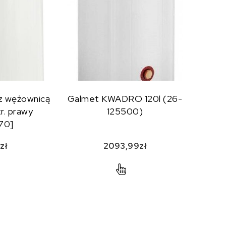
z wężownicą
Galmet KWADRO 120l (26-
tr. prawy
125500)
70]
0
zł
2093,99
zł