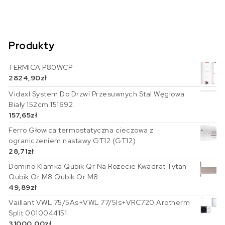
Produkty
TERMICA P80WCP
2824,90
zł
Vidaxl System Do Drzwi Przesuwnych Stal Węglowa
Biały 152cm 151692
157,65
zł
Ferro Głowica termostatyczna cieczowa z
ograniczeniem nastawy GT12 (GT12)
28,71
zł
Domino Klamka Qubik Qr Na Rozecie Kwadrat Tytan
Qubik Qr M8 Qubik Qr M8
49,89
zł
Vaillant VWL 75/5As+VWL 77/5Is+VRC720 Arotherm
Split 0010044151
31000,00
zł