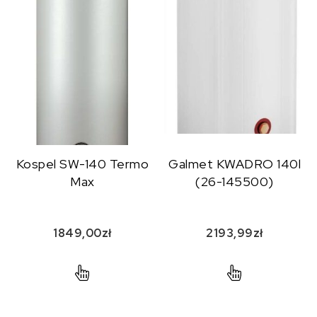
Kospel SW-140 Termo
Galmet KWADRO 140l
Max
(26-145500)
1849,00
zł
2193,99
zł