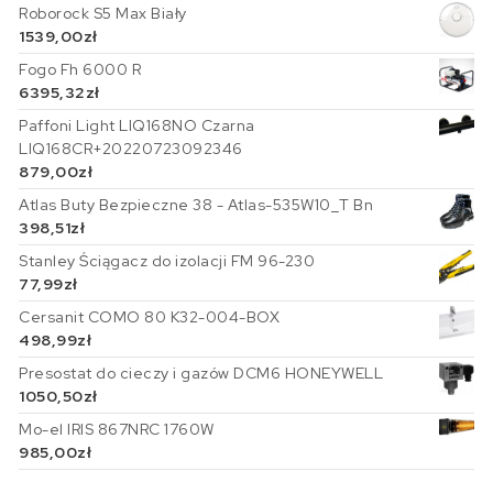
Roborock S5 Max Biały
1539,00
zł
Fogo Fh 6000 R
6395,32
zł
Paffoni Light LIQ168NO Czarna
LIQ168CR+20220723092346
879,00
zł
Atlas Buty Bezpieczne 38 - Atlas-535W10_T Bn
398,51
zł
Stanley Ściągacz do izolacji FM 96-230
77,99
zł
Cersanit COMO 80 K32-004-BOX
498,99
zł
Presostat do cieczy i gazów DCM6 HONEYWELL
1050,50
zł
Mo-el IRIS 867NRC 1760W
985,00
zł