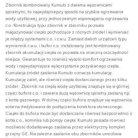
Zbiornik kombinowany Kumulo z dwiema wężownicami
spiralnymi, to najwydajniejszy sposób na szybkie ogrzewanie
wody użytkowej, przy jednoczesnym wspomaganiu ogrzewania
c.o. Konstrukcja typu zbiornik w zbiorniku pozwala
magazynować ciepło pochodzące z różnych źródeł i wymieniać
je między systemami c.o. i c.w.u. Zamiast dwóch urządzeń typu
wymiennik c.w.u. i bufor c.o. instalowany jest kombinowany
zbiornik akumulacji ciepła co pozwala na znaczną oszczędność
miejsca. Gwarantuje to również wysoki komfort ogrzewania
wody i najwydajniejsze wykorzystanie pozyskanego ciepła.
Kumulacja źródeł zasilania Kumulo oznacza kumulację.
Kumulację zalet, ale również ciepła dostarczanego przez kilku
źródeł . Zbiornik na ciepłą wodę użytkową znajduje się w górnej
części bufora c.o. i zawiera dużą wężownicę spiralną zasilaną np.
z kotła gazowego. W dolnej części bufora znajduje się wężownica
solarna dedykowana do podłączenia kolektora słonecznego.
Ciepło do bufora może być dostarczane również bezpośrednio z
kotła c.o., kominka lub pompy ciepła. Kumulo posiada również
możliwość dodatkowego zasilania przez elektryczny komplet
grzejny GE. Niezależne zasilanie obu zbiorników umożliwia