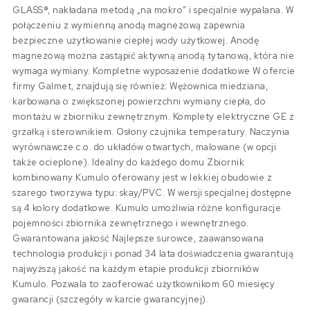
GLASS®, nakładana metodą „na mokro” i specjalnie wypalana. W
połączeniu z wymienną anodą magnezową zapewnia
bezpieczne użytkowanie ciepłej wody użytkowej. Anodę
magnezową można zastąpić aktywną anodą tytanową, która nie
wymaga wymiany. Kompletne wyposażenie dodatkowe W ofercie
firmy Galmet, znajdują się również: Wężownica miedziana,
karbowana o zwiększonej powierzchni wymiany ciepła, do
montażu w zbiorniku zewnętrznym. Komplety elektryczne GE z
grzałką i sterownikiem. Osłony czujnika temperatury. Naczynia
wyrównawcze c.o. do układów otwartych, malowane (w opcji
także ocieplone). Idealny do każdego domu Zbiornik
kombinowany Kumulo oferowany jest w lekkiej obudowie z
szarego tworzywa typu: skay/PVC. W wersji specjalnej dostępne
są 4 kolory dodatkowe. Kumulo umożliwia różne konfiguracje
pojemności zbiornika zewnętrznego i wewnętrznego.
Gwarantowana jakość Najlepsze surowce, zaawansowana
technologia produkcji i ponad 34 lata doświadczenia gwarantują
najwyższą jakość na każdym etapie produkcji zbiorników
Kumulo. Pozwala to zaoferować użytkownikom 60 miesięcy
gwarancji (szczegóły w karcie gwarancyjnej).