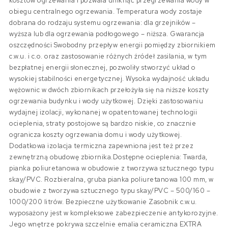
kosztów ogrzewania i pozwala uniknąć przegrzewania wody w
obiegu centralnego ogrzewania. Temperatura wody zostaje
dobrana do rodzaju systemu ogrzewania: dla grzejników –
wyższa lub dla ogrzewania podłogowego – niższa. Gwarancja
oszczędności Swobodny przepływ energii pomiędzy zbiornikiem
c.w.u. i c.o. oraz zastosowanie różnych źródeł zasilania, w tym
bezpłatnej energii słonecznej, pozwoliły stworzyć układ o
wysokiej stabilności energetycznej. Wysoka wydajność układu
wężownic w dwóch zbiornikach przełożyła się na niższe koszty
ogrzewania budynku i wody użytkowej. Dzięki zastosowaniu
wydajnej izolacji, wykonanej w opatentowanej technologii
ocieplenia, straty postojowe są bardzo niskie, co znacznie
ogranicza koszty ogrzewania domu i wody użytkowej.
Dodatkowa izolacja termiczna zapewniona jest też przez
zewnętrzną obudowę zbiornika.Dostępne ocieplenia: Twarda,
pianka poliuretanowa w obudowie z tworzywa sztucznego typu
skay/PVC. Rozbieralna, gruba pianka poliuretanowa 100 mm, w
obudowie z tworzywa sztucznego typu skay/PVC – 500/160 –
1000/200 litrów. Bezpieczne użytkowanie Zasobnik c.w.u.
wyposażony jest w kompleksowe zabezpieczenie antykorozyjne.
Jego wnętrze pokrywa szczelnie emalia ceramiczna EXTRA