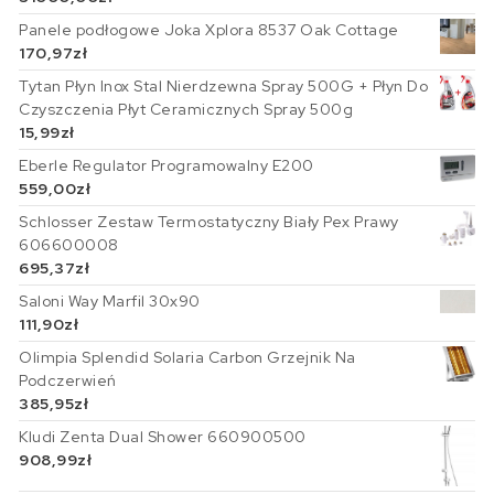
Panele podłogowe Joka Xplora 8537 Oak Cottage
170,97
zł
Tytan Płyn Inox Stal Nierdzewna Spray 500G + Płyn Do
Czyszczenia Płyt Ceramicznych Spray 500g
15,99
zł
Eberle Regulator Programowalny E200
559,00
zł
Schlosser Zestaw Termostatyczny Biały Pex Prawy
606600008
695,37
zł
Saloni Way Marfil 30x90
111,90
zł
Olimpia Splendid Solaria Carbon Grzejnik Na
Podczerwień
385,95
zł
Kludi Zenta Dual Shower 660900500
908,99
zł