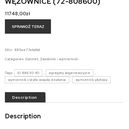
WĘŻOWNICE (72-808600)
11748,00
zł
SPRAWDŹ TERAZ
SKU:
885ae77abd6d
Categories:
Galmet
,
Zasobniki i wymienniki
Tags:
61 886 93 40
,
agregaty kogeneracyjne
,
wymiennik ciepła zasada działania
,
wymiennik płytowy
Description
Description