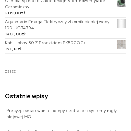
Olimpia Splendid Caldodesign S Termowentylator
Ceramiczny
209,00
zł
Aquamarin Emaga Elektryczny zbiornik ciepłej wody
100l JG74794
1401,00
zł
Kabi Hobby 80 Z Brodzikiem BK500QC+
1511,12
zł
zzzzz
Ostatnie wpisy
Precyzja smarowania: pompy centralne i systemy mgły
olejowej MQL