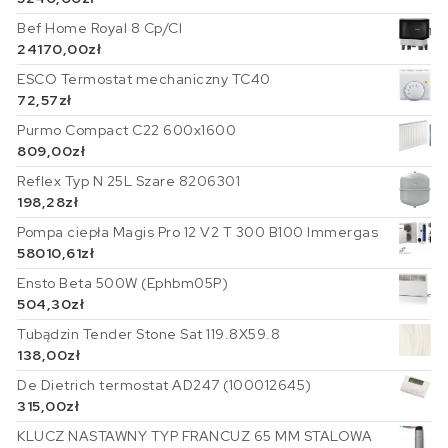
Bef Home Royal 8 Cp/Cl
24170,00
zł
ESCO Termostat mechaniczny TC40
72,57
zł
Purmo Compact C22 600x1600
809,00
zł
Reflex Typ N 25L Szare 8206301
198,28
zł
Pompa ciepła Magis Pro 12 V2 T 300 B100 Immergas
58010,61
zł
Ensto Beta 500W (Ephbm05P)
504,30
zł
Tubądzin Tender Stone Sat 119.8X59.8
138,00
zł
De Dietrich termostat AD247 (100012645)
315,00
zł
KLUCZ NASTAWNY TYP FRANCUZ 65 MM STALOWA