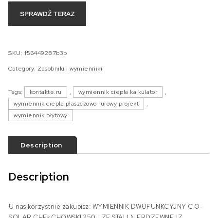
SPRAWDŹ TERAZ
SKU:
f56449287b3b
Category:
Zasobniki i wymienniki
Tags:
kontakte.ru
,
wymiennik ciepła kalkulator
,
wymiennik ciepła płaszczowo rurowy projekt
,
wymiennik płytowy
Description
Description
U nas korzystnie zakupisz: WYMIENNIK DWUFUNKCYJNY C.O-
SOLAR CHEŁCHOWSKI 250 LZE STALI NIERDZEWNEJZ