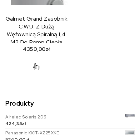
Galmet Grand Zasobnik
C.W.U. Z Dużą
Wężownicą Spiralną 1,4
M2 Do Pomp Ciepła
4350,00
zł
160 L Poliuretan Skay
26-168107
Produkty
Airelec Solaris 206
424,35
zł
Panasonic KKIT-XZ25XKE
5240,00
zł