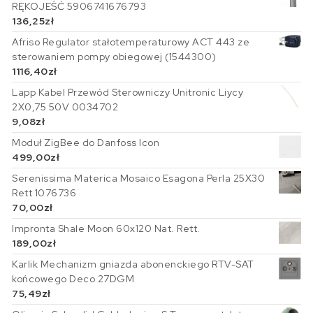
RĘKOJEŚĆ 5906741676793
136,25
zł
Afriso Regulator stałotemperaturowy ACT 443 ze
sterowaniem pompy obiegowej (1544300)
1116,40
zł
Lapp Kabel Przewód Sterowniczy Unitronic Liycy
2X0,75 50V 0034702
9,08
zł
Moduł ZigBee do Danfoss Icon
499,00
zł
Serenissima Materica Mosaico Esagona Perla 25X30
Rett 1076736
70,00
zł
Impronta Shale Moon 60x120 Nat. Rett.
189,00
zł
Karlik Mechanizm gniazda abonenckiego RTV-SAT
końcowego Deco 27DGM
75,49
zł