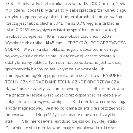
304L. Blacha w tych zbiornikach zawiera 18-20% Chromu, 2,5%
Molibdenu, dodatek Tytanu który zabezpiecza przerwaniu ciągu
antykorozyjnego w wysokich temperaturach. Nie mniej ważną
rzeczą jest fakt iż blacha 304L ma aż 0,7% węgla, a ta blacha
tylko 0.025% co wypływa w istotny sposób na proces korozji.
Grubość ocieplenia : 40 mm Szerokość zbiornika : 520 mm
Wysokość zbiornika : 1445 mm PRZEKRÓJ PODGRZEWACZA
SOLAR: W wyniku skomplikowanego procesu technicznego
wykonywania dennic ze stali nierdzewnej, często powstają
odchylenia wypukłości tych dennic spowodowane jest to dużą
sprężystością blachy co ma wpływ na zwiększenie lub
zmniejszenie ogólnej pojemności od 5 do 7 litrów. RYSUNEK
TECHNICZNY ORAZ DANE TECHNICZNE PODGRZEWACZA:
Najważniejsze zalety stali nierdzewnej · Stal nierdzewna
ma znacznie lepsze właściwości oraz odporność na korozję w
połączeniu z agresywną wodą.· Stal nierdzewna nie wymaga
anody magnezowej. Jest to ogromna zaleta oraz oszczędność
finansowa.· Długość życia znacznie dłuższa niż zwykła
stal· Stal nierdzewna jest dużo lżejsza od zwykłej stali.·
Zbiorniki ze stali nierdzewnej mają stosunkowo krótki czas