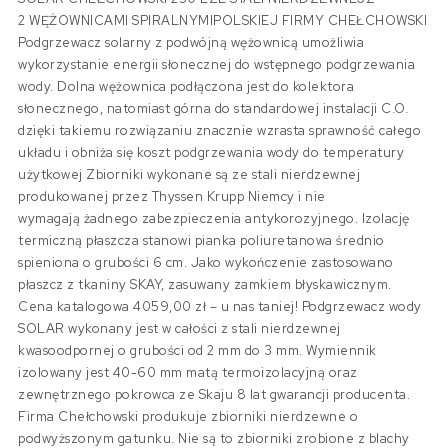
2 WĘŻOWNICAMI SPIRALNYMIPOLSKIEJ FIRMY CHEŁCHOWSKI
Podgrzewacz solarny z podwójną wężownicą umożliwia
wykorzystanie energii słonecznej do wstępnego podgrzewania
wody. Dolna wężownica podłączona jest do kolektora
słonecznego, natomiast górna do standardowej instalacji C.O.
dzięki takiemu rozwiązaniu znacznie wzrasta sprawność całego
układu i obniża się koszt podgrzewania wody do temperatury
użytkowej Zbiorniki wykonane są ze stali nierdzewnej
produkowanej przez Thyssen Krupp Niemcy i nie
wymagają żadnego zabezpieczenia antykorozyjnego. Izolację
termiczną płaszcza stanowi pianka poliuretanowa średnio
spieniona o grubości 6 cm. Jako wykończenie zastosowano
płaszcz z tkaniny SKAY, zasuwany zamkiem błyskawicznym.
Cena katalogowa 4059,00 zł – u nas taniej! Podgrzewacz wody
SOLAR wykonany jest w całości z stali nierdzewnej
kwasoodpornej o grubości od 2 mm do 3 mm. Wymiennik
izolowany jest 40-60 mm matą termoizolacyjną oraz
zewnętrznego pokrowca ze Skaju 8 lat gwarancji producenta.
Firma Chełchowski produkuje zbiorniki nierdzewne o
podwyższonym gatunku. Nie są to zbiorniki zrobione z blachy