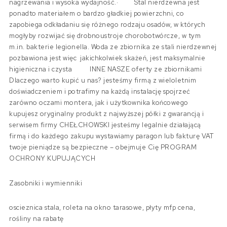
nagrzewania i wysoka wydajność.· Stal nierdzewna jest
ponadto materiałem o bardzo gładkiej powierzchni, co
zapobiega odkładaniu się różnego rodzaju osadów, w których
mogłyby rozwijać się drobnoustroje chorobotwórcze, w tym
m.in. bakterie legionella. Woda ze zbiornika ze stali nierdzewnej
pozbawiona jest więc jakichkolwiek skażeń, jest maksymalnie
higieniczna i czysta INNE NASZE oferty ze zbiornikami
Dlaczego warto kupić u nas? jesteśmy firmą z wieloletnim
doświadczeniem i potrafimy na każdą instalację spojrzeć
zarówno oczami montera, jak i użytkownika końcowego
kupujesz oryginalny produkt z najwyższej półki z gwarancją i
serwisem firmy CHEŁCHOWSKI jesteśmy legalnie działającą
firmą i do każdego zakupu wystawiamy paragon lub fakturę VAT
twoje pieniądze są bezpieczne – obejmuje Cię PROGRAM
OCHRONY KUPUJĄCYCH
Zasobniki i wymienniki
oscieznica stala, roleta na okno tarasowe, płyty mfp cena,
rośliny na rabatę