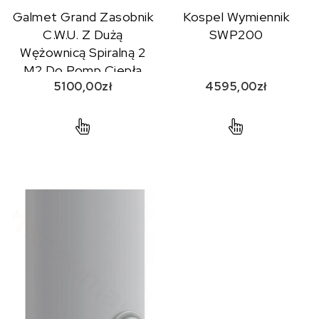
Galmet Grand Zasobnik
Kospel Wymiennik
C.W.U. Z Dużą
SWP200
Wężownicą Spiralną 2
M2 Do Pomp Ciepła
5100,00
zł
4595,00
zł
200 L Poliuretan Skay
26-208107