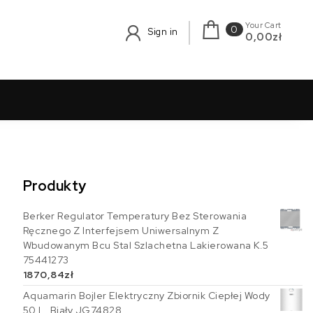
Your Cart
0
Sign in
0,00zł
Produkty
Berker Regulator Temperatury Bez Sterowania
Ręcznego Z Interfejsem Uniwersalnym Z
Wbudowanym Bcu Stal Szlachetna Lakierowana K.5
75441273
1870,84
zł
Aquamarin Bojler Elektryczny Zbiornik Ciepłej Wody
50 L, Biały JG74828