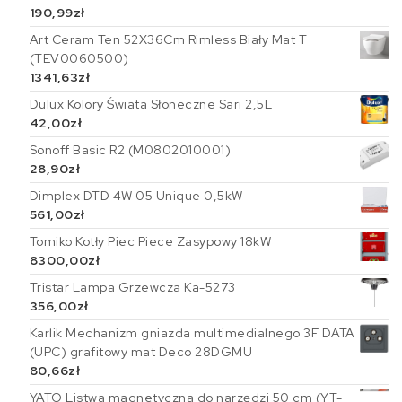
190,99
zł
Art Ceram Ten 52X36Cm Rimless Biały Mat T
(TEV0060500)
1341,63
zł
Dulux Kolory Świata Słoneczne Sari 2,5L
42,00
zł
Sonoff Basic R2 (M0802010001)
28,90
zł
Dimplex DTD 4W 05 Unique 0,5kW
561,00
zł
Tomiko Kotły Piec Piece Zasypowy 18kW
8300,00
zł
Tristar Lampa Grzewcza Ka-5273
356,00
zł
Karlik Mechanizm gniazda multimedialnego 3F DATA
(UPC) grafitowy mat Deco 28DGMU
80,66
zł
YATO Listwa magnetyczna do narzędzi 50 cm (YT-