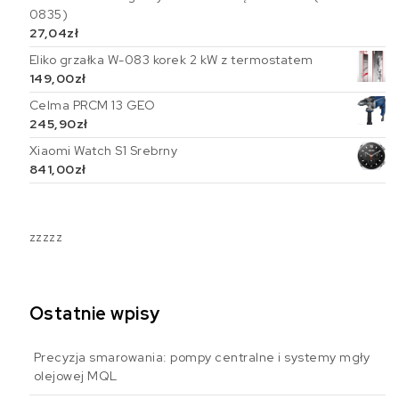
0835)
27,04
zł
Eliko grzałka W-083 korek 2 kW z termostatem
149,00
zł
Celma PRCM 13 GEO
245,90
zł
Xiaomi Watch S1 Srebrny
841,00
zł
zzzzz
Ostatnie wpisy
Precyzja smarowania: pompy centralne i systemy mgły
olejowej MQL