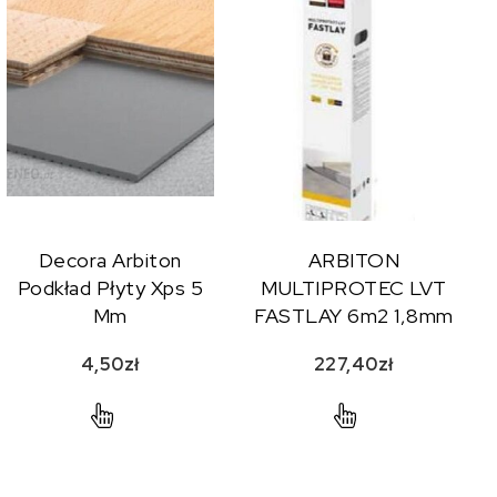
Decora Arbiton
ARBITON
Podkład Płyty Xps 5
MULTIPROTEC LVT
Mm
FASTLAY 6m2 1,8mm
podkład pod panele
4,50
zł
227,40
zł