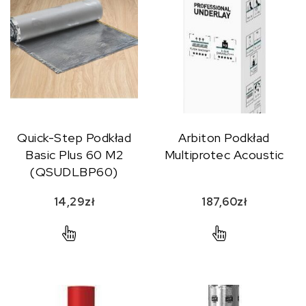
Quick-Step Podkład
Arbiton Podkład
Basic Plus 60 M2
Multiprotec Acoustic
(QSUDLBP60)
14,29
zł
187,60
zł