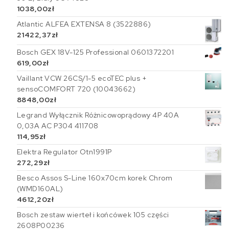
1038,00
zł
Atlantic ALFEA EXTENSA 8 (3522886)
21422,37
zł
Bosch GEX 18V-125 Professional 0601372201
619,00
zł
Vaillant VCW 26CS/1-5 ecoTEC plus +
sensoCOMFORT 720 (10043662)
8848,00
zł
Legrand Wyłącznik Różnicowoprądowy 4P 40A
0,03A AC P304 411708
114,95
zł
Elektra Regulator Otn1991P
272,29
zł
Besco Assos S-Line 160x70cm korek Chrom
(WMD160AL)
4612,20
zł
Bosch zestaw wierteł i końcówek 105 części
2608P00236