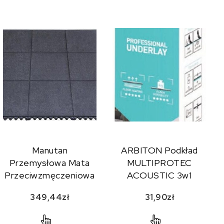
Manutan
ARBITON Podkład
Przemysłowa Mata
MULTIPROTEC
Przeciwzmęczeniowa
ACOUSTIC 3w1
90 X 90 Cm 731191
349,44
zł
31,90
zł