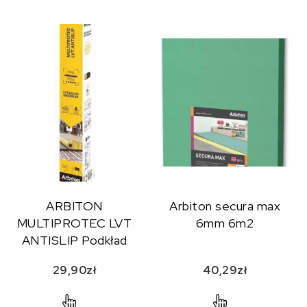
ARBITON
Arbiton secura max
MULTIPROTEC LVT
6mm 6m2
ANTISLIP Podkład
pod panele winylowe
29,90
zł
40,29
zł