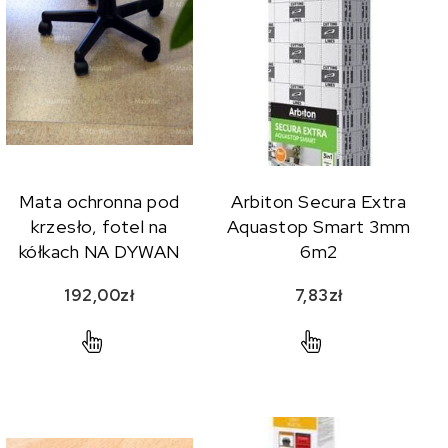
Mata ochronna pod
Arbiton Secura Extra
krzesło, fotel na
Aquastop Smart 3mm
kółkach NA DYWAN
6m2
lub wykładzinę-
192,00
zł
7,83
zł
90x120cm