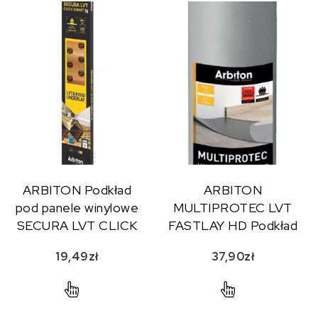
ARBITON Podkład
ARBITON
pod panele winylowe
MULTIPROTEC LVT
SECURA LVT CLICK
FASTLAY HD Podkład
SMART
pod klejone panele
19,49
zł
37,90
zł
winylowe