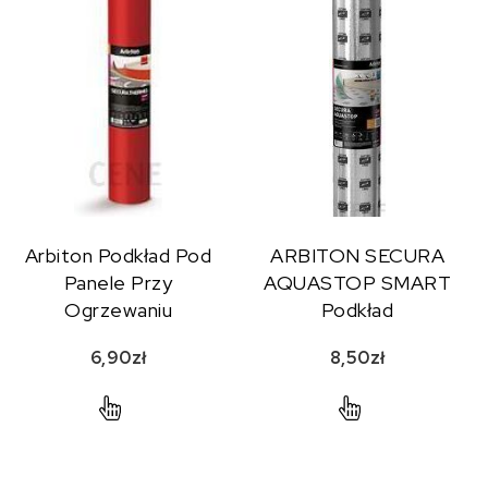
Arbiton Podkład Pod
ARBITON SECURA
Panele Przy
AQUASTOP SMART
Ogrzewaniu
Podkład
Podłogowym Secura
6,90
zł
8,50
zł
Thermo Xps 1,6 Mm