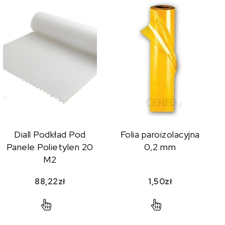
Diall Podkład Pod
Folia paroizolacyjna
Panele Polietylen 20
0,2 mm
M2
88,22
zł
1,50
zł