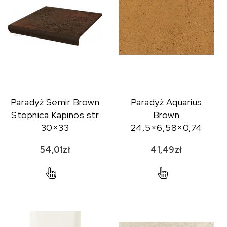
Paradyż Semir Brown
Paradyż Aquarius
Stopnica Kapinos str
Brown
30×33
24,5×6,58×0,74
54,01
zł
41,49
zł