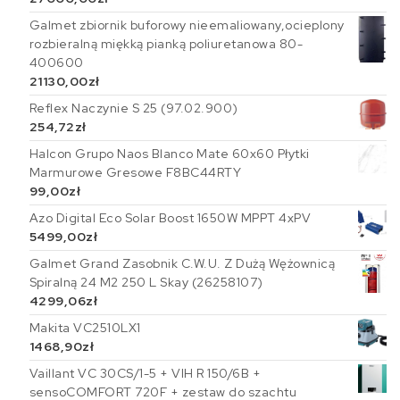
Galmet zbiornik buforowy nieemaliowany,ocieplony
rozbieralną miękką pianką poliuretanowa 80-
400600
21130,00
zł
Reflex Naczynie S 25 (97.02.900)
254,72
zł
Halcon Grupo Naos Blanco Mate 60x60 Płytki
Marmurowe Gresowe F8BC44RTY
99,00
zł
Azo Digital Eco Solar Boost 1650W MPPT 4xPV
5499,00
zł
Galmet Grand Zasobnik C.W.U. Z Dużą Wężownicą
Spiralną 24 M2 250 L Skay (26258107)
4299,06
zł
Makita VC2510LX1
1468,90
zł
Vaillant VC 30CS/1-5 + VIH R 150/6B +
sensoCOMFORT 720F + zestaw do szachtu