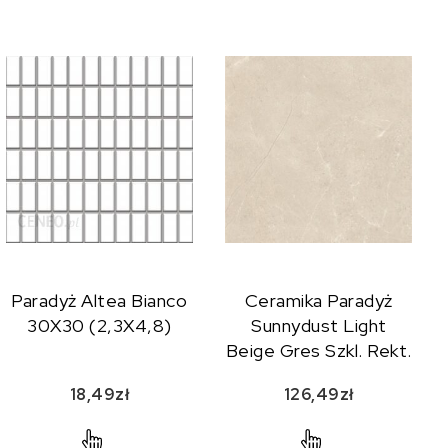
Paradyż Altea Bianco
Ceramika Paradyż
30X30 (2,3X4,8)
Sunnydust Light
Beige Gres Szkl. Rekt.
Mat. 59,8X119,8
18,49
zł
126,49
zł