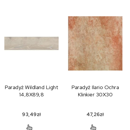
Paradyż Wildland Light
Paradyż Ilario Ochra
14,8X89,8
Klinkier 30X30
93,49
zł
47,26
zł