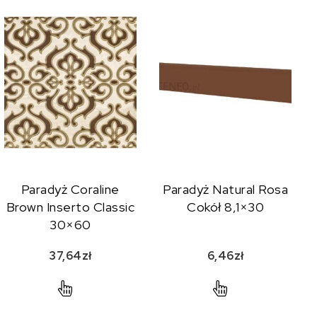
Paradyż Coraline
Paradyż Natural Rosa
Brown Inserto Classic
Cokół 8,1×30
30×60
37,64
zł
6,46
zł