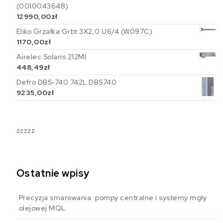
(0010043648)
12990,00
zł
Eliko Grzałka Grbt 3X2,0 U6/4 (W097C)
1170,00
zł
Airelec Solaris 212MI
448,49
zł
Defro DBS-740 742L DBS740
9235,00
zł
zzzzz
Ostatnie wpisy
Precyzja smarowania: pompy centralne i systemy mgły
olejowej MQL