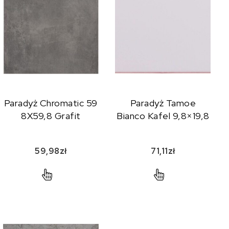
Paradyż Chromatic 59
Paradyż Tamoe
8X59,8 Grafit
Bianco Kafel 9,8×19,8
59,98
zł
71,11
zł