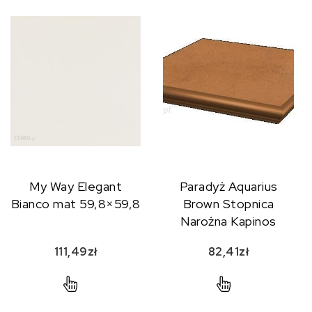
My Way Elegant
Paradyż Aquarius
Bianco mat 59,8×59,8
Brown Stopnica
Narożna Kapinos
33x33x1,1
111,49
zł
82,41
zł