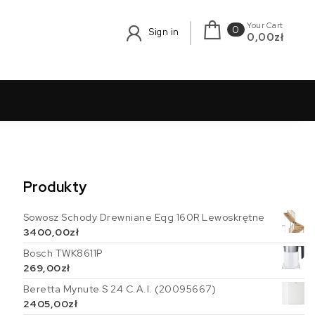
Your Cart
0
Sign in
0,00zł
Produkty
Sowosz Schody Drewniane Eqg 160R Lewoskrętne
3400,00
zł
Bosch TWK8611P
269,00
zł
Beretta Mynute S 24 C.A.I. (20095667)
2405,00
zł