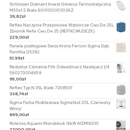
Schlosser Diamant Invest Głowica Termostatyczna
M30x1.5 Biała 600100003026Z
39,82
zł
Reflex Naczynie Przeponowe Wzbiorcze Cwu De 25L
Zbiornik Refix Cwu De 25 (REFIXCWUDE25)
229,00
zł
Panele podłogowe Swiss Krono Ferrum Sigma Dąb
Pamfilia D5382
51,99
zł
Reduktor Ciśnienia Filtr Odwadniacz Naolejacz 1/4
5902730114659
95,00
zł
Reflex Typ N 35L Białe 7208501
338,74
zł
Sigma Farba Podkładowa Sigmafast 20L Czerwony
Winny
899,00
zł
Rotenso Aquami Monoblock 16kW AQM160X1
27000,00
zł