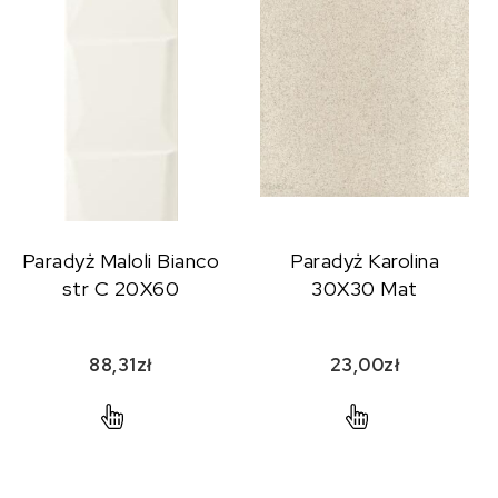
Paradyż Maloli Bianco
Paradyż Karolina
str C 20X60
30X30 Mat
88,31
zł
23,00
zł